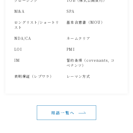
クロージング
TOB（株式公開買付）
M&A
SPA
ロングリスト/ショートリ
基本合意書（MOU）
スト
NDA/CA
ネームクリア
LOI
PMI
IM
誓約条項（covenants, コ
ベナンツ）
表明保証（レプワラ）
レーマン方式
用語一覧へ