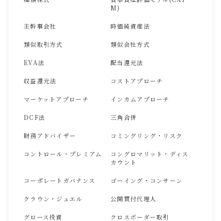
M)
主幹事会社
時価純資産法
類似取引方式
類似会社方式
EVA法
配当還元法
収益還元法
コストアプローチ
マーケットアプローチ
インカムアプローチ
DCF法
三角合併
財務アドバイザー
コミングリング・リスク
コントロール・プレミアム
コングロマリット・ディス
カウント
コーポレートガバナンス
ゴーイング・コンサーン
クラウン・ジュエル
公開買付代理人
グロース投資
クロスボーダー取引