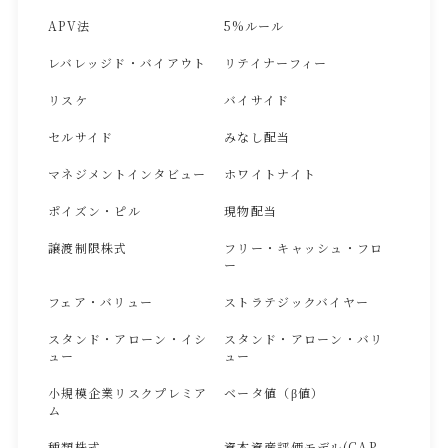
APV法
5%ルール
レバレッジド・バイアウト
リテイナーフィー
リスケ
バイサイド
セルサイド
みなし配当
マネジメントインタビュー
ホワイトナイト
ポイズン・ピル
現物配当
譲渡制限株式
フリー・キャッシュ・フロ
ー
フェア・バリュー
ストラテジックバイヤー
スタンド・アローン・イシ
スタンド・アローン・バリ
ュー
ュー
小規模企業リスクプレミア
ベータ値（β値）
ム
種類株式
資本資産評価モデル(CAP