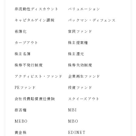
非流動性ディスカウント
バリュエーション
キャピタルゲイン課税
パックマン・ディフェンス
希薄化
官民ファンド
カーブアウト
株主提案権
株主名簿
株主還元
株券不発行制度
株券失効制度
アクティビスト・ファンド
企業再生ファンド
PEファンド
投資ファンド
会社役員賠償責任保険
スクイーズアウト
拒否権
MBI
MEBO
MBO
黄金株
EDINET