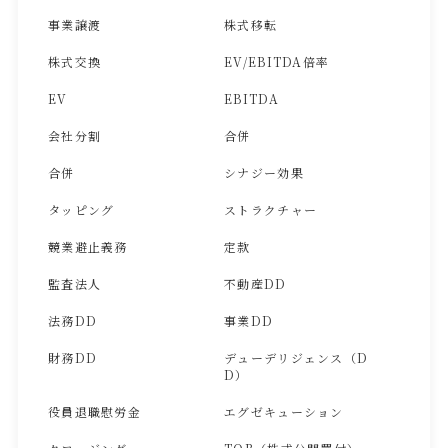
事業譲渡
株式移転
株式交換
EV/EBITDA倍率
EV
EBITDA
会社分割
合併
合併
シナジー効果
タッピング
ストラクチャー
競業避止義務
定款
監査法人
不動産DD
法務DD
事業DD
財務DD
デューデリジェンス（D
D）
役員退職慰労金
エグゼキューション