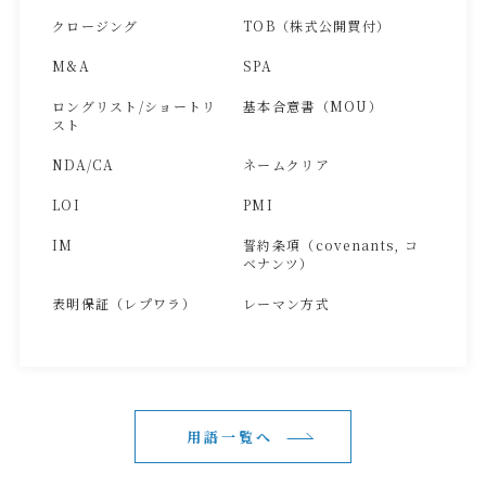
クロージング
TOB（株式公開買付）
M&A
SPA
ロングリスト/ショートリ
基本合意書（MOU）
スト
NDA/CA
ネームクリア
LOI
PMI
IM
誓約条項（covenants, コ
ベナンツ）
表明保証（レプワラ）
レーマン方式
用語一覧へ