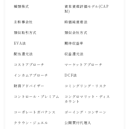
種類株式
資本資産評価モデル(CAP
M)
主幹事会社
時価純資産法
類似取引方式
類似会社方式
EVA法
期待収益率
配当還元法
収益還元法
コストアプローチ
マーケットアプローチ
インカムアプローチ
DCF法
財務アドバイザー
コミングリング・リスク
コントロール・プレミアム
コングロマリット・ディス
カウント
コーポレートガバナンス
ゴーイング・コンサーン
クラウン・ジュエル
公開買付代理人