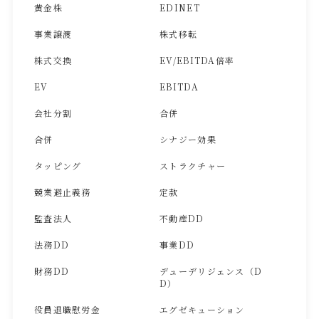
黄金株
EDINET
事業譲渡
株式移転
株式交換
EV/EBITDA倍率
EV
EBITDA
会社分割
合併
合併
シナジー効果
タッピング
ストラクチャー
競業避止義務
定款
監査法人
不動産DD
法務DD
事業DD
財務DD
デューデリジェンス（D
D）
役員退職慰労金
エグゼキューション