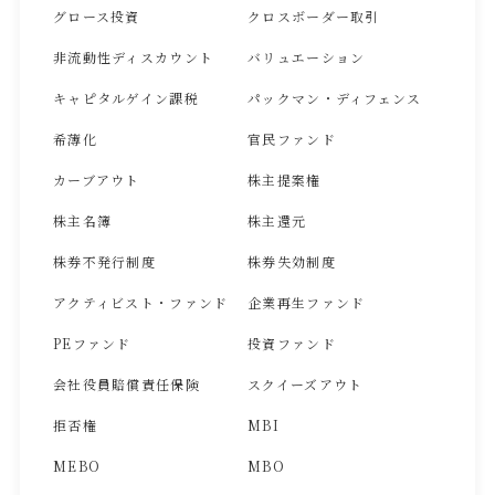
グロース投資
クロスボーダー取引
非流動性ディスカウント
バリュエーション
キャピタルゲイン課税
パックマン・ディフェンス
希薄化
官民ファンド
カーブアウト
株主提案権
株主名簿
株主還元
株券不発行制度
株券失効制度
アクティビスト・ファンド
企業再生ファンド
PEファンド
投資ファンド
会社役員賠償責任保険
スクイーズアウト
拒否権
MBI
MEBO
MBO