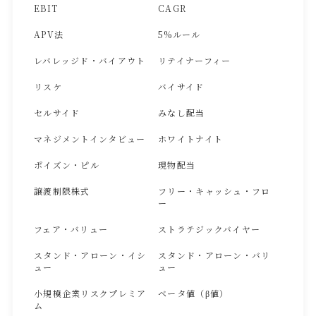
EBIT
CAGR
APV法
5%ルール
レバレッジド・バイアウト
リテイナーフィー
リスケ
バイサイド
セルサイド
みなし配当
マネジメントインタビュー
ホワイトナイト
ポイズン・ピル
現物配当
譲渡制限株式
フリー・キャッシュ・フロ
ー
フェア・バリュー
ストラテジックバイヤー
スタンド・アローン・イシ
スタンド・アローン・バリ
ュー
ュー
小規模企業リスクプレミア
ベータ値（β値）
ム