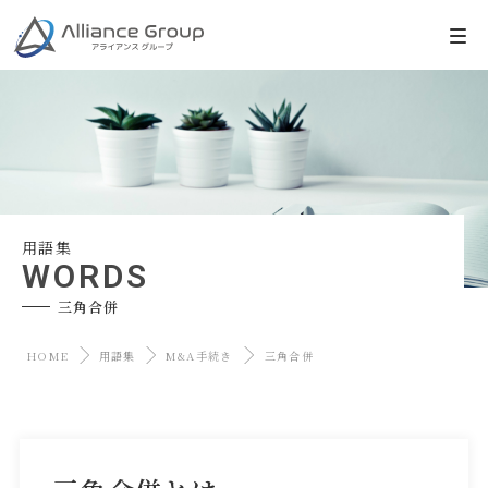
用語集
WORDS
三角合併
HOME
用語集
M&A手続き
三角合併