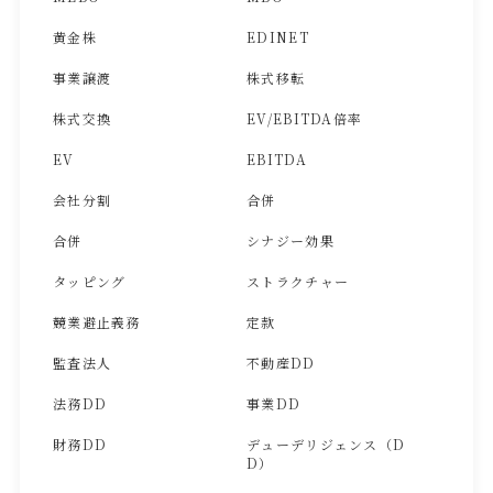
黄金株
EDINET
事業譲渡
株式移転
株式交換
EV/EBITDA倍率
EV
EBITDA
会社分割
合併
合併
シナジー効果
タッピング
ストラクチャー
競業避止義務
定款
監査法人
不動産DD
法務DD
事業DD
財務DD
デューデリジェンス（D
D）