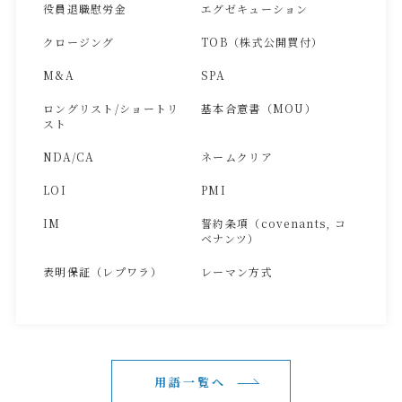
役員退職慰労金
エグゼキューション
クロージング
TOB（株式公開買付）
M&A
SPA
ロングリスト/ショートリ
基本合意書（MOU）
スト
NDA/CA
ネームクリア
LOI
PMI
IM
誓約条項（covenants, コ
ベナンツ）
表明保証（レプワラ）
レーマン方式
用語一覧へ