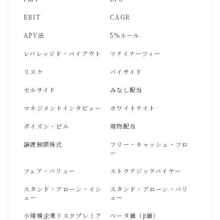
EBIT
CAGR
APV法
5%ルール
レバレッジド・バイアウト
リテイナーフィー
リスケ
バイサイド
セルサイド
みなし配当
マネジメントインタビュー
ホワイトナイト
ポイズン・ピル
現物配当
譲渡制限株式
フリー・キャッシュ・フロ
ー
フェア・バリュー
ストラテジックバイヤー
スタンド・アローン・イシ
スタンド・アローン・バリ
ュー
ュー
小規模企業リスクプレミア
ベータ値（β値）