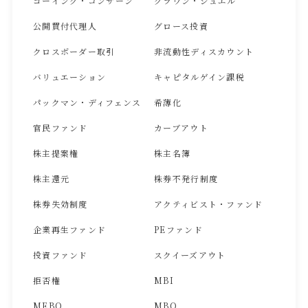
ゴーイング・コンサーン
クラウン・ジュエル
公開買付代理人
グロース投資
クロスボーダー取引
非流動性ディスカウント
バリュエーション
キャピタルゲイン課税
パックマン・ディフェンス
希薄化
官民ファンド
カーブアウト
株主提案権
株主名簿
株主還元
株券不発行制度
株券失効制度
アクティビスト・ファンド
企業再生ファンド
PEファンド
投資ファンド
スクイーズアウト
拒否権
MBI
MEBO
MBO