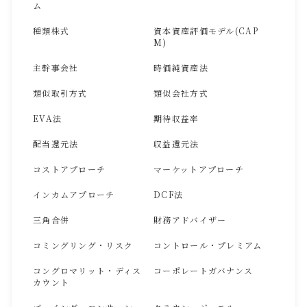
ム
種類株式
資本資産評価モデル(CAP
M)
主幹事会社
時価純資産法
類似取引方式
類似会社方式
EVA法
期待収益率
配当還元法
収益還元法
コストアプローチ
マーケットアプローチ
インカムアプローチ
DCF法
三角合併
財務アドバイザー
コミングリング・リスク
コントロール・プレミアム
コングロマリット・ディス
コーポレートガバナンス
カウント