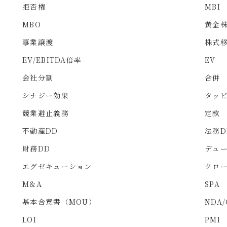
拒否権
MBI
MBO
黄金
事業譲渡
株式
EV/EBITDA倍率
EV
会社分割
合併
シナジー効果
タッ
競業避止義務
定款
不動産DD
法務D
財務DD
デュ
エグゼキューション
クロ
M&A
SPA
基本合意書（MOU）
NDA/
LOI
PMI