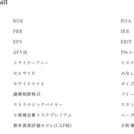
用語
ROE
ROA
PBR
IRR
EPS
EBIT
APV法
5%ル
リテイナーフィー
リス
セルサイド
みな
ホワイトナイト
ポイ
譲渡制限株式
フリ
ストラテジックバイヤー
スタ
小規模企業リスクプレミアム
ベータ
資本資産評価モデル(CAPM)
主幹