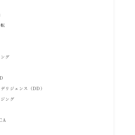
株
移転
ピング
D
ーデリジェンス（DD）
ージング
CA