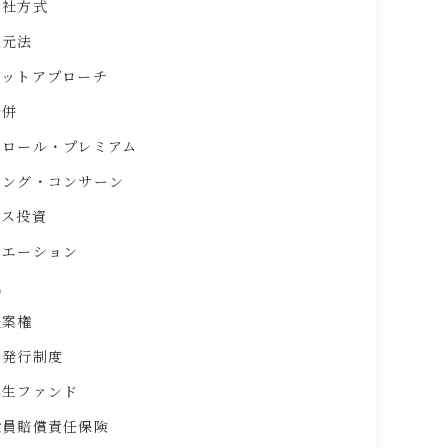
会社方式
還元法
ケットアプローチ
合併
トロール・プレミアム
イング・コンサーン
ース投資
ュエーション
化
提案権
不発行制度
再生ファンド
役員賠償責任保険