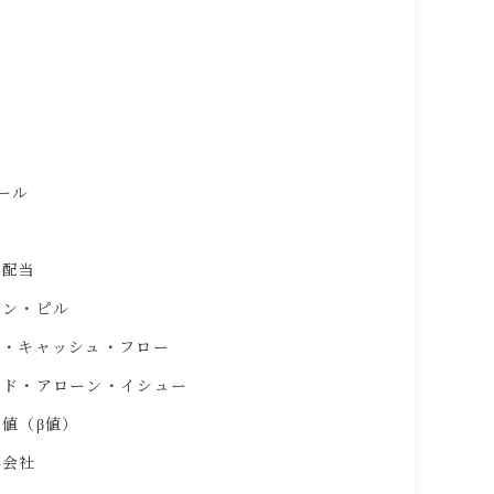
ール
ケ
し配当
ズン・ピル
ー・キャッシュ・フロー
ンド・アローン・イシュー
値（β値）
事会社