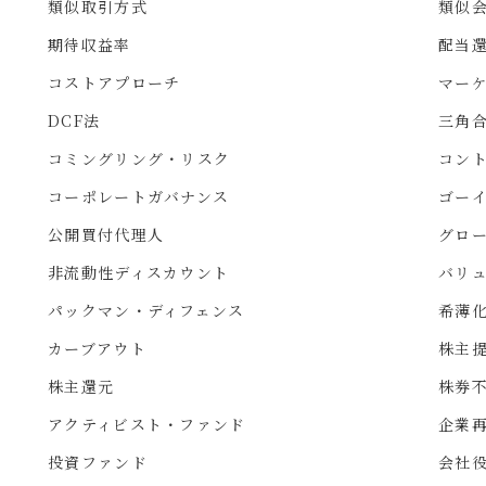
類似取引方式
類似
期待収益率
配当
コストアプローチ
マー
DCF法
三角
コミングリング・リスク
コン
コーポレートガバナンス
ゴー
公開買付代理人
グロ
非流動性ディスカウント
バリ
パックマン・ディフェンス
希薄
カーブアウト
株主
株主還元
株券
アクティビスト・ファンド
企業
投資ファンド
会社