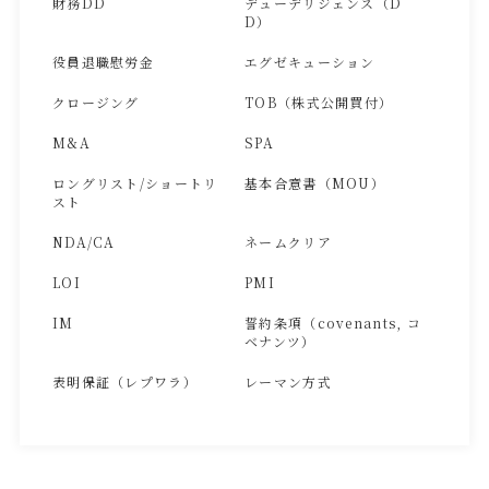
財務DD
デューデリジェンス（D
D）
役員退職慰労金
エグゼキューション
クロージング
TOB（株式公開買付）
M&A
SPA
ロングリスト/ショートリ
基本合意書（MOU）
スト
NDA/CA
ネームクリア
LOI
PMI
IM
誓約条項（covenants, コ
ベナンツ）
表明保証（レプワラ）
レーマン方式