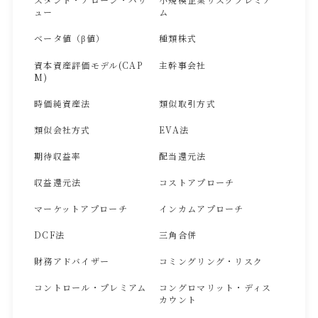
ュー
ム
ベータ値（β値）
種類株式
資本資産評価モデル(CAP
主幹事会社
M)
時価純資産法
類似取引方式
類似会社方式
EVA法
期待収益率
配当還元法
収益還元法
コストアプローチ
マーケットアプローチ
インカムアプローチ
DCF法
三角合併
財務アドバイザー
コミングリング・リスク
コントロール・プレミアム
コングロマリット・ディス
カウント