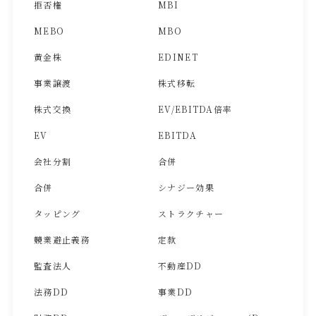
拒否権
MBI
MEBO
MBO
黄金株
EDINET
事業譲渡
株式移転
株式交換
EV/EBITDA倍率
EV
EBITDA
会社分割
合併
合併
シナジー効果
タッピング
ストラクチャー
競業避止義務
定款
監査法人
不動産DD
法務DD
事業DD