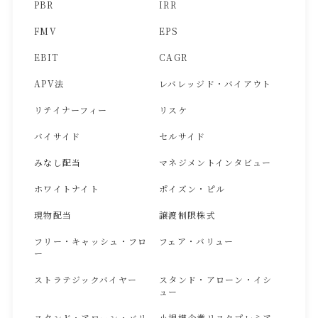
PBR
IRR
FMV
EPS
EBIT
CAGR
APV法
レバレッジド・バイアウト
リテイナーフィー
リスケ
バイサイド
セルサイド
みなし配当
マネジメントインタビュー
ホワイトナイト
ポイズン・ピル
現物配当
譲渡制限株式
フリー・キャッシュ・フロ
フェア・バリュー
ー
ストラテジックバイヤー
スタンド・アローン・イシ
ュー
スタンド・アローン・バリ
小規模企業リスクプレミア