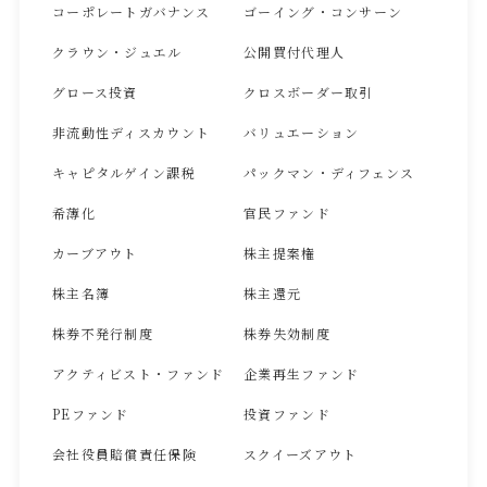
コーポレートガバナンス
ゴーイング・コンサーン
クラウン・ジュエル
公開買付代理人
グロース投資
クロスボーダー取引
非流動性ディスカウント
バリュエーション
キャピタルゲイン課税
パックマン・ディフェンス
希薄化
官民ファンド
カーブアウト
株主提案権
株主名簿
株主還元
株券不発行制度
株券失効制度
アクティビスト・ファンド
企業再生ファンド
PEファンド
投資ファンド
会社役員賠償責任保険
スクイーズアウト