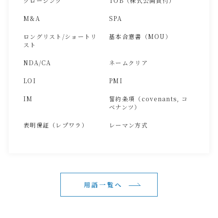
クロージング
TOB（株式公開買付）
M&A
SPA
ロングリスト/ショートリ
基本合意書（MOU）
スト
NDA/CA
ネームクリア
LOI
PMI
IM
誓約条項（covenants, コ
ベナンツ）
表明保証（レプワラ）
レーマン方式
用語一覧へ