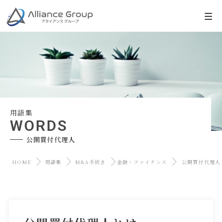
用語集
WORDS
公開買付代理人
HOME
用語集
M&A手続き
金融・ファイナンス
公開買付代理人