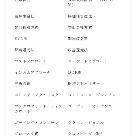
M)
主幹事会社
時価純資産法
類似取引方式
類似会社方式
EVA法
期待収益率
配当還元法
収益還元法
コストアプローチ
マーケットアプローチ
インカムアプローチ
DCF法
三角合併
財務アドバイザー
コミングリング・リスク
コントロール・プレミアム
コングロマリット・ディス
コーポレートガバナンス
カウント
ゴーイング・コンサーン
クラウン・ジュエル
グロース投資
クロスボーダー取引