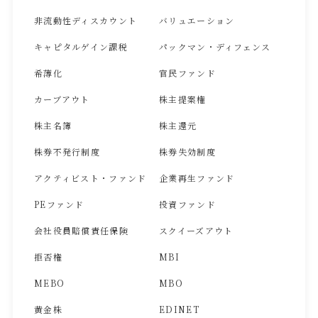
非流動性ディスカウント
バリュエーション
キャピタルゲイン課税
パックマン・ディフェンス
希薄化
官民ファンド
カーブアウト
株主提案権
株主名簿
株主還元
株券不発行制度
株券失効制度
アクティビスト・ファンド
企業再生ファンド
PEファンド
投資ファンド
会社役員賠償責任保険
スクイーズアウト
拒否権
MBI
MEBO
MBO
黄金株
EDINET