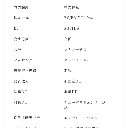
事業譲渡
株式移転
株式交換
EV/EBITDA倍率
EV
EBITDA
会社分割
合併
合併
シナジー効果
タッピング
ストラクチャー
競業避止義務
定款
監査法人
不動産DD
法務DD
事業DD
財務DD
デューデリジェンス（D
D）
役員退職慰労金
エグゼキューション