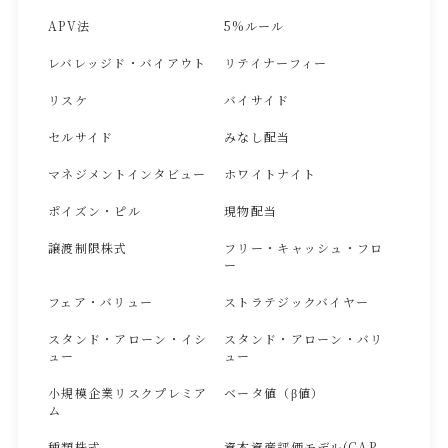
APV法
5%ルール
レバレッジド・バイアウト
リテイナーフィー
リスケ
バイサイド
セルサイド
みなし配当
マネジメントインタビュー
ホワイトナイト
ポイズン・ピル
現物配当
譲渡制限株式
フリー・キャッシュ・フロ
ー
フェア・バリュー
ストラテジックバイヤー
スタンド・アローン・イシ
スタンド・アローン・バリ
ュー
ュー
小規模企業リスクプレミア
ベータ値（β値）
ム
種類株式
資本資産評価モデル(CAP