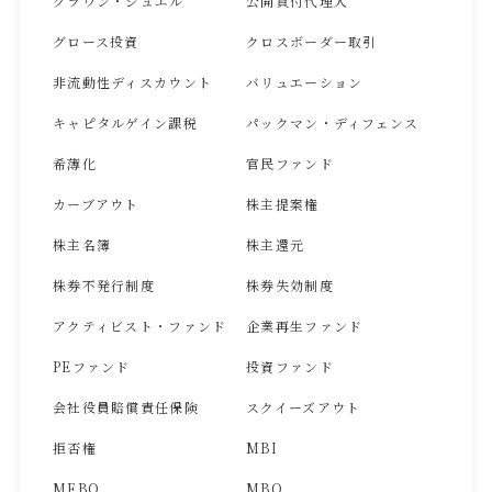
クラウン・ジュエル
公開買付代理人
グロース投資
クロスボーダー取引
非流動性ディスカウント
バリュエーション
キャピタルゲイン課税
パックマン・ディフェンス
希薄化
官民ファンド
カーブアウト
株主提案権
株主名簿
株主還元
株券不発行制度
株券失効制度
アクティビスト・ファンド
企業再生ファンド
PEファンド
投資ファンド
会社役員賠償責任保険
スクイーズアウト
拒否権
MBI
MEBO
MBO