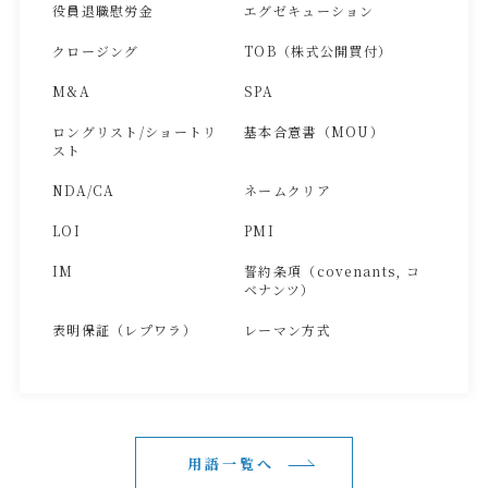
役員退職慰労金
エグゼキューション
クロージング
TOB（株式公開買付）
M&A
SPA
ロングリスト/ショートリ
基本合意書（MOU）
スト
NDA/CA
ネームクリア
LOI
PMI
IM
誓約条項（covenants, コ
ベナンツ）
表明保証（レプワラ）
レーマン方式
用語一覧へ