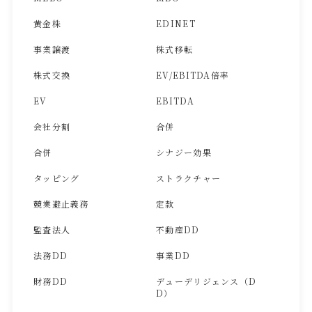
黄金株
EDINET
事業譲渡
株式移転
株式交換
EV/EBITDA倍率
EV
EBITDA
会社分割
合併
合併
シナジー効果
タッピング
ストラクチャー
競業避止義務
定款
監査法人
不動産DD
法務DD
事業DD
財務DD
デューデリジェンス（D
D）