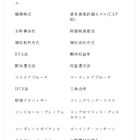
ム
種類株式
資本資産評価モデル(CAP
M)
主幹事会社
時価純資産法
類似取引方式
類似会社方式
EVA法
期待収益率
配当還元法
収益還元法
コストアプローチ
マーケットアプローチ
DCF法
三角合併
財務アドバイザー
コミングリング・リスク
コントロール・プレミアム
コングロマリット・ディス
カウント
コーポレートガバナンス
ゴーイング・コンサーン