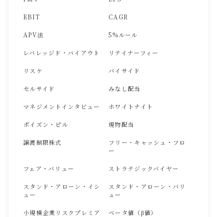
EBIT
CAGR
APV法
5%ルール
レバレッジド・バイアウト
リテイナーフィー
リスケ
バイサイド
セルサイド
みなし配当
マネジメントインタビュー
ホワイトナイト
ポイズン・ピル
現物配当
譲渡制限株式
フリー・キャッシュ・フロ
ー
フェア・バリュー
ストラテジックバイヤー
スタンド・アローン・イシ
スタンド・アローン・バリ
ュー
ュー
小規模企業リスクプレミア
ベータ値（β値）