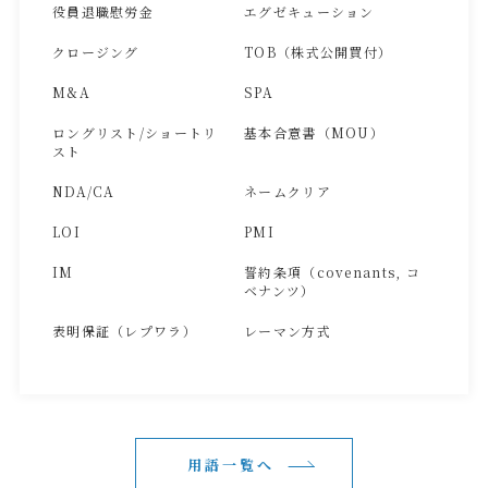
役員退職慰労金
エグゼキューション
クロージング
TOB（株式公開買付）
M&A
SPA
ロングリスト/ショートリ
基本合意書（MOU）
スト
NDA/CA
ネームクリア
LOI
PMI
IM
誓約条項（covenants, コ
ベナンツ）
表明保証（レプワラ）
レーマン方式
用語一覧へ