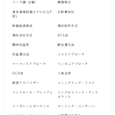
ベータ値（β値）
種類株式
資本資産評価モデル(CAP
主幹事会社
M)
時価純資産法
類似取引方式
類似会社方式
EVA法
期待収益率
配当還元法
収益還元法
コストアプローチ
マーケットアプローチ
インカムアプローチ
DCF法
三角合併
財務アドバイザー
コミングリング・リスク
コントロール・プレミアム
コングロマリット・ディス
カウント
コーポレートガバナンス
ゴーイング・コンサーン