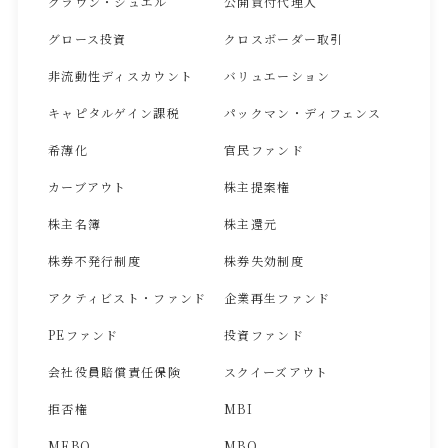
クラウン・ジュエル
公開買付代理人
グロース投資
クロスボーダー取引
非流動性ディスカウント
バリュエーション
キャピタルゲイン課税
パックマン・ディフェンス
希薄化
官民ファンド
カーブアウト
株主提案権
株主名簿
株主還元
株券不発行制度
株券失効制度
アクティビスト・ファンド
企業再生ファンド
PEファンド
投資ファンド
会社役員賠償責任保険
スクイーズアウト
拒否権
MBI
MEBO
MBO