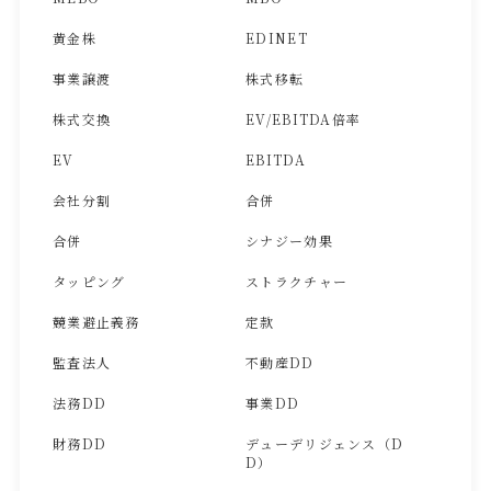
黄金株
EDINET
事業譲渡
株式移転
株式交換
EV/EBITDA倍率
EV
EBITDA
会社分割
合併
合併
シナジー効果
タッピング
ストラクチャー
競業避止義務
定款
監査法人
不動産DD
法務DD
事業DD
財務DD
デューデリジェンス（D
D）