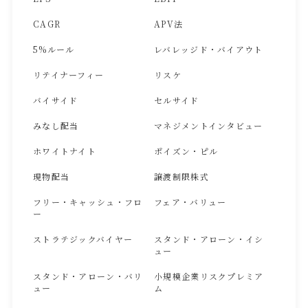
CAGR
APV法
5%ルール
レバレッジド・バイアウト
リテイナーフィー
リスケ
バイサイド
セルサイド
みなし配当
マネジメントインタビュー
ホワイトナイト
ポイズン・ピル
現物配当
譲渡制限株式
フリー・キャッシュ・フロ
フェア・バリュー
ー
ストラテジックバイヤー
スタンド・アローン・イシ
ュー
スタンド・アローン・バリ
小規模企業リスクプレミア
ュー
ム