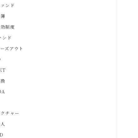
ファンド
名簿
失効制度
ァンド
イーズアウト
O
ET
交換
DA
ラクチャー
法人
D