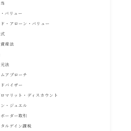
配当
ア・バリュー
ンド・アローン・バリュー
株式
純資産法
法
還元法
カムアプローチ
アドバイザー
グロマリット・ディスカウント
ウン・ジュエル
スボーダー取引
ピタルゲイン課税