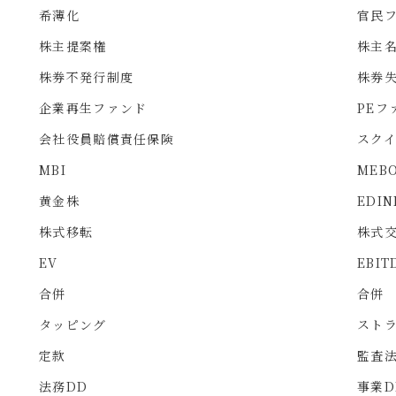
希薄化
官民
株主提案権
株主
株券不発行制度
株券
企業再生ファンド
PEフ
会社役員賠償責任保険
スク
MBI
MEB
黄金株
EDIN
株式移転
株式
EV
EBIT
合併
合併
タッピング
スト
定款
監査
法務DD
事業D