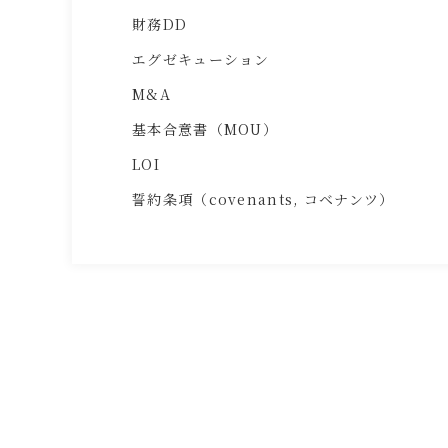
財務DD
エグゼキューション
M&A
基本合意書（MOU）
LOI
誓約条項（covenants, コベナンツ）