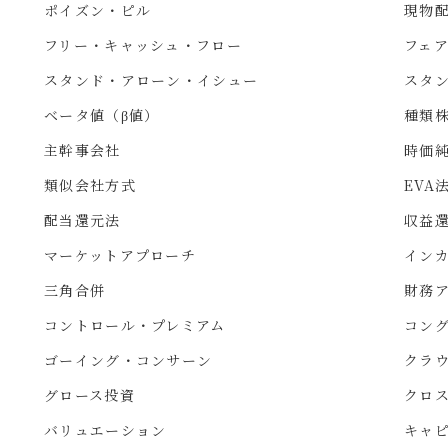
ポイズン・ピル
現物
フリー・キャッシュ・フロー
フェ
スタンド・アローン・イシュー
スタ
ベータ値（β値）
種類
主幹事会社
時価
類似会社方式
EVA
配当還元法
収益
マーケットアプローチ
イン
三角合併
財務
コントロール・プレミアム
コン
ゴーイング・コンサーン
クラ
グロース投資
クロ
バリュエーション
キャ