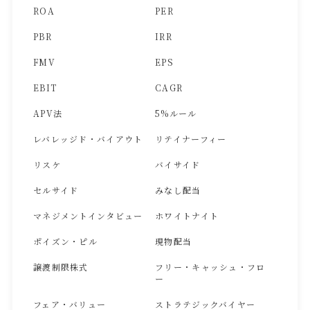
ROA
PER
PBR
IRR
FMV
EPS
EBIT
CAGR
APV法
5%ルール
レバレッジド・バイアウト
リテイナーフィー
リスケ
バイサイド
セルサイド
みなし配当
マネジメントインタビュー
ホワイトナイト
ポイズン・ピル
現物配当
譲渡制限株式
フリー・キャッシュ・フロ
ー
フェア・バリュー
ストラテジックバイヤー