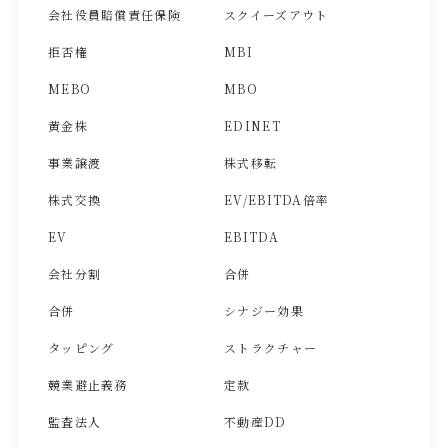
会社役員賠償責任保険
スクイーズアウト
拒否権
MBI
MEBO
MBO
黄金株
EDINET
事業譲渡
株式移転
株式交換
EV/EBITDA倍率
EV
EBITDA
会社分割
合併
合併
シナジー効果
タッピング
ストラクチャー
競業避止義務
定款
監査法人
不動産DD