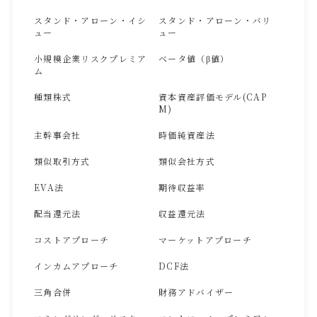
スタンド・アローン・イシ
スタンド・アローン・バリ
ュー
ュー
小規模企業リスクプレミア
ベータ値（β値）
ム
種類株式
資本資産評価モデル(CAP
M)
主幹事会社
時価純資産法
類似取引方式
類似会社方式
EVA法
期待収益率
配当還元法
収益還元法
コストアプローチ
マーケットアプローチ
インカムアプローチ
DCF法
三角合併
財務アドバイザー