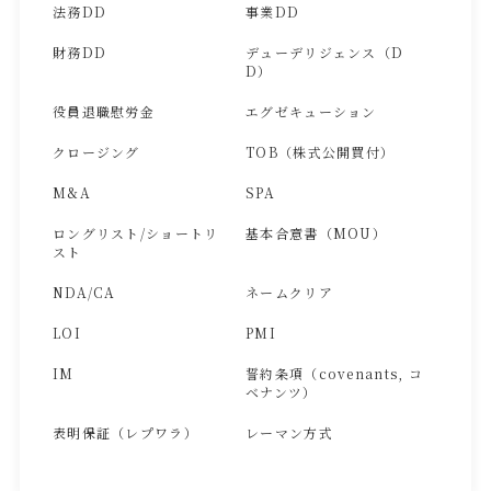
法務DD
事業DD
財務DD
デューデリジェンス（D
D）
役員退職慰労金
エグゼキューション
クロージング
TOB（株式公開買付）
M&A
SPA
ロングリスト/ショートリ
基本合意書（MOU）
スト
NDA/CA
ネームクリア
LOI
PMI
IM
誓約条項（covenants, コ
ベナンツ）
表明保証（レプワラ）
レーマン方式