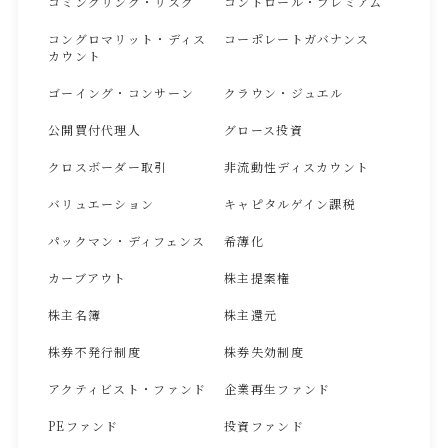
コミングリング・リスク
コントロール・プレミアム
コングロマリット・ディス
コーポレートガバナンス
カウント
ゴーイング・コンサーン
クラウン・ジュエル
公開買付代理人
グロース投資
クロスボーダー取引
非流動性ディスカウント
バリュエーション
キャピタルゲイン課税
パックマン・ディフェンス
希薄化
カーブアウト
株主提案権
株主名簿
株主還元
株券不発行制度
株券失効制度
アクティビスト・ファンド
企業再生ファンド
PEファンド
投資ファンド