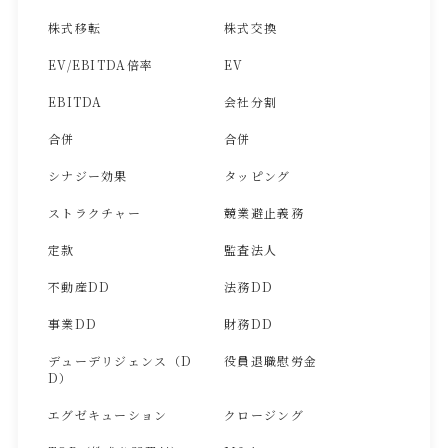
株式移転
株式交換
EV/EBITDA倍率
EV
EBITDA
会社分割
合併
合併
シナジー効果
タッピング
ストラクチャー
競業避止義務
定款
監査法人
不動産DD
法務DD
事業DD
財務DD
デューデリジェンス（D
役員退職慰労金
D）
エグゼキューション
クロージング