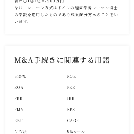
合計①+②+③=7500万円
なお、レーマン方式はドイツの経営学者レーマン博士
の学説を応用したものであり成果配分方式のことをい
います。
M&A手続きに関連する用語
大会社
ROE
ROA
PER
PBR
IRR
FMV
EPS
EBIT
CAGR
APV法
5%ルール