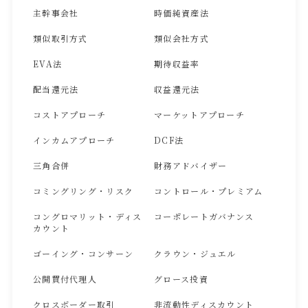
主幹事会社
時価純資産法
類似取引方式
類似会社方式
EVA法
期待収益率
配当還元法
収益還元法
コストアプローチ
マーケットアプローチ
インカムアプローチ
DCF法
三角合併
財務アドバイザー
コミングリング・リスク
コントロール・プレミアム
コングロマリット・ディス
コーポレートガバナンス
カウント
ゴーイング・コンサーン
クラウン・ジュエル
公開買付代理人
グロース投資
クロスボーダー取引
非流動性ディスカウント