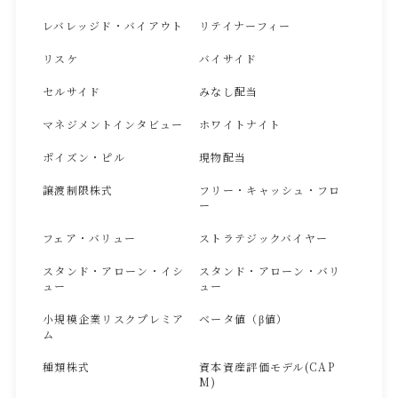
レバレッジド・バイアウト
リテイナーフィー
リスケ
バイサイド
セルサイド
みなし配当
マネジメントインタビュー
ホワイトナイト
ポイズン・ピル
現物配当
譲渡制限株式
フリー・キャッシュ・フロ
ー
フェア・バリュー
ストラテジックバイヤー
スタンド・アローン・イシ
スタンド・アローン・バリ
ュー
ュー
小規模企業リスクプレミア
ベータ値（β値）
ム
種類株式
資本資産評価モデル(CAP
M)