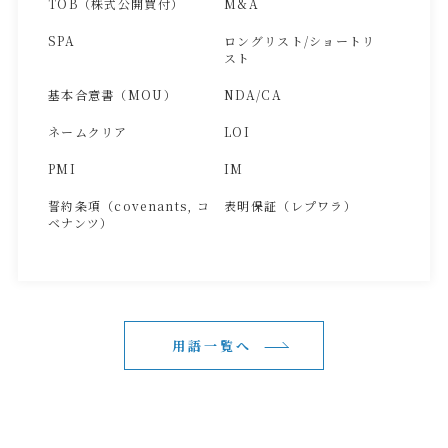
TOB（株式公開買付）
M&A
SPA
ロングリスト/ショートリ
スト
基本合意書（MOU）
NDA/CA
ネームクリア
LOI
PMI
IM
誓約条項（covenants, コ
表明保証（レプワラ）
ベナンツ）
用語一覧へ