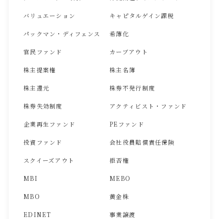
バリュエーション
キャピタルゲイン課税
パックマン・ディフェンス
希薄化
官民ファンド
カーブアウト
株主提案権
株主名簿
株主還元
株券不発行制度
株券失効制度
アクティビスト・ファンド
企業再生ファンド
PEファンド
投資ファンド
会社役員賠償責任保険
スクイーズアウト
拒否権
MBI
MEBO
MBO
黄金株
EDINET
事業譲渡