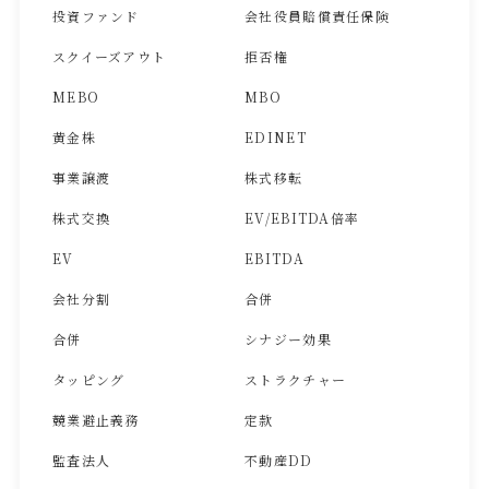
投資ファンド
会社役員賠償責任保険
スクイーズアウト
拒否権
MEBO
MBO
黄金株
EDINET
事業譲渡
株式移転
株式交換
EV/EBITDA倍率
EV
EBITDA
会社分割
合併
合併
シナジー効果
タッピング
ストラクチャー
競業避止義務
定款
監査法人
不動産DD