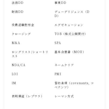
法務DD
事業DD
財務DD
デューデリジェンス（D
D）
役員退職慰労金
エグゼキューション
クロージング
TOB（株式公開買付）
M&A
SPA
ロングリスト/ショートリ
基本合意書（MOU）
スト
NDA/CA
ネームクリア
LOI
PMI
IM
誓約条項（covenants, コ
ベナンツ）
表明保証（レプワラ）
レーマン方式