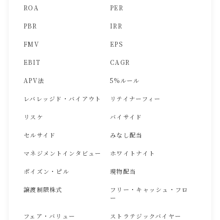
ROA
PER
PBR
IRR
FMV
EPS
EBIT
CAGR
APV法
5%ルール
レバレッジド・バイアウト
リテイナーフィー
リスケ
バイサイド
セルサイド
みなし配当
マネジメントインタビュー
ホワイトナイト
ポイズン・ピル
現物配当
譲渡制限株式
フリー・キャッシュ・フロ
ー
フェア・バリュー
ストラテジックバイヤー