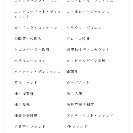
コミングリング・リスク
コントロール・プレミアム
コングロマリット・ディス
コーポレートガバナンス
カウント
ゴーイング・コンサーン
クラウン・ジュエル
公開買付代理人
グロース投資
クロスボーダー取引
非流動性ディスカウント
バリュエーション
キャピタルゲイン課税
パックマン・ディフェンス
希薄化
官民ファンド
カーブアウト
株主提案権
株主名簿
株主還元
株券不発行制度
株券失効制度
アクティビスト・ファンド
企業再生ファンド
PEファンド