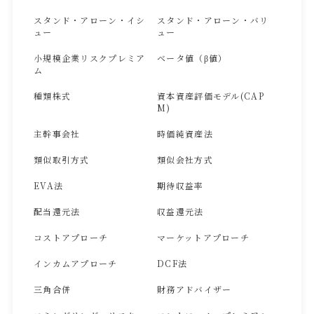
スタンド・アローン・イシ
スタンド・アローン・バリ
ュー
ュー
小規模企業リスクプレミア
ベータ値（β値）
ム
種類株式
資本資産評価モデル(CAP
M)
主幹事会社
時価純資産法
類似取引方式
類似会社方式
EVA法
期待収益率
配当還元法
収益還元法
コストアプローチ
マーケットアプローチ
インカムアプローチ
DCF法
三角合併
財務アドバイザー