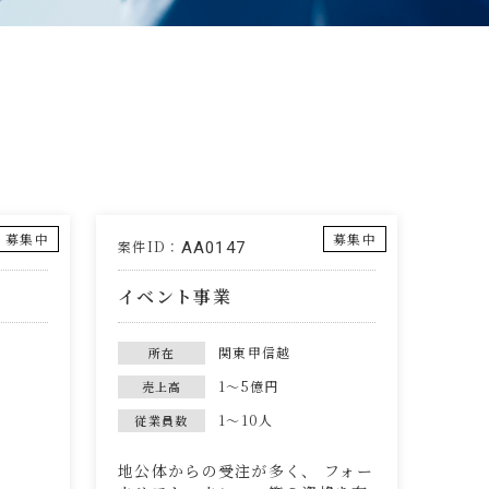
募集中
募集中
案件ID：
AA0147
イベント事業
関東甲信越
所在
1～5億円
売上高
1～10人
従業員数
地公体からの受注が多く、 フォー