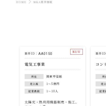
HOME
M&A案件情報
NEW
案件ID：
案件I
AA0150
電気工事業
コン
関東甲信越
所在
所
1～5億円
売上高
売
1～10人
従業員数
従業
太陽光・熱利用機器販売・施工、