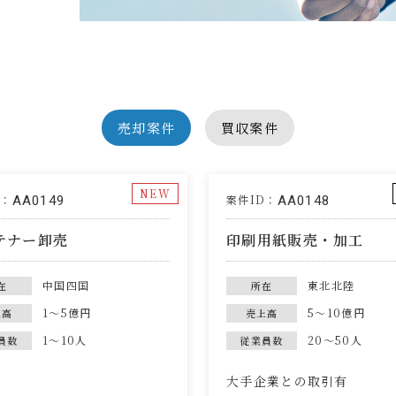
売却案件
買収案件
NEW
D：
案件ID：
AA0149
AA0148
テナー卸売
印刷用紙販売・加工
中国四国
東北北陸
在
所在
1～5億円
5～10億円
上高
売上高
1～10人
20～50人
員数
従業員数
大手企業との取引有