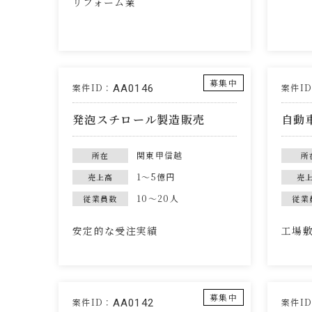
リフォーム業
募集中
案件ID：
案件I
AA0146
発泡スチロール製造販売
自動
関東甲信越
所在
所
1～5億円
売上高
売
10～20人
従業員数
従業
安定的な受注実績
工場敷
募集中
案件ID：
案件I
AA0142