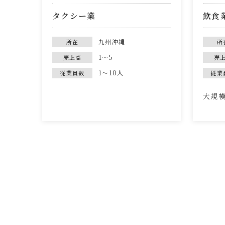
タクシー業
飲食
九州沖縄
所在
所
1～5
売上高
売
1～10人
従業員数
従業
大規