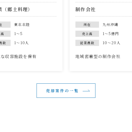
業（郷土料理）
制作会社
東北北陸
九州沖縄
在
所在
1～5
1～5億円
上高
売上高
1～10人
10～20人
員数
従業員数
模な収容施設を保有
地域密着型の制作会社
売却案件の一覧