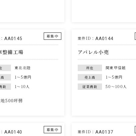
募集中
D：
案件ID：
AA0145
AA0144
車整備工場
アパレル小売
東北北陸
関東甲信越
在
所在
1～5億円
1～5億円
上高
売上高
1～10人
50～100人
員数
従業員数
地500坪弱
募集中
D：
案件ID：
AA0140
AA0137