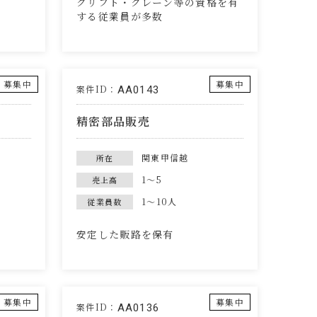
クリフト・クレーン等の資格を有
する従業員が多数
募集中
募集中
案件ID：
AA0143
精密部品販売
関東甲信越
所在
1～5
売上高
1～10人
従業員数
安定した販路を保有
募集中
募集中
案件ID：
AA0136