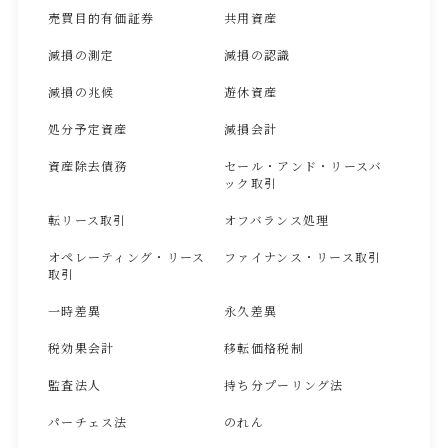
売買目的有価証券
共用資産
減損の測定
減損の認識
減損の兆候
遊休資産
処分予定資産
減損会計
資産除去債務
セール・アンド・リースバ
ック取引
転リース取引
オフバランス処理
オペレーティング・リース
ファイナンス・リース取引
取引
一時差異
永久差異
税効果会計
移転価格税制
監査法人
持ち分プーリング法
パーチェス法
のれん