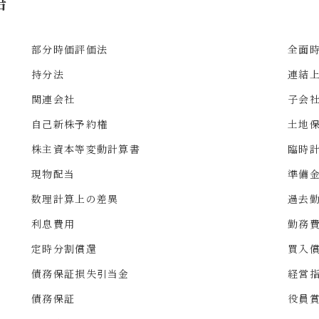
語
部分時価評価法
全面
持分法
連結
関連会社
子会
自己新株予約権
土地
株主資本等変動計算書
臨時
現物配当
準備
数理計算上の差異
過去
利息費用
勤務
定時分割償還
買入
債務保証損失引当金
経営
債務保証
役員