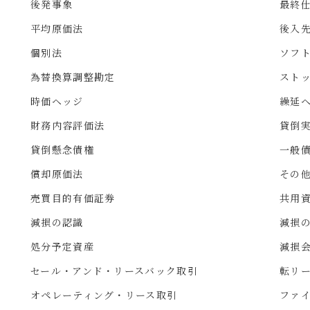
後発事象
最終
平均原価法
後入
個別法
ソフ
為替換算調整勘定
スト
時価ヘッジ
繰延
財務内容評価法
貸倒
貸倒懸念債権
一般
償却原価法
その
売買目的有価証券
共用
減損の認識
減損
処分予定資産
減損
セール・アンド・リースバック取引
転リ
オペレーティング・リース取引
ファ