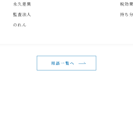
永久差異
税効
監査法人
持ち
のれん
用語一覧へ