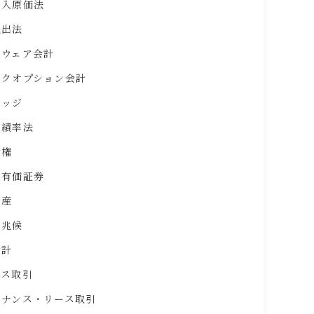
仕入原価法
先出法
トウェア会計
ックオプション会計
ヘッジ
実績率法
債権
他有価証券
資産
の兆候
会計
ース取引
イナンス・リース取引