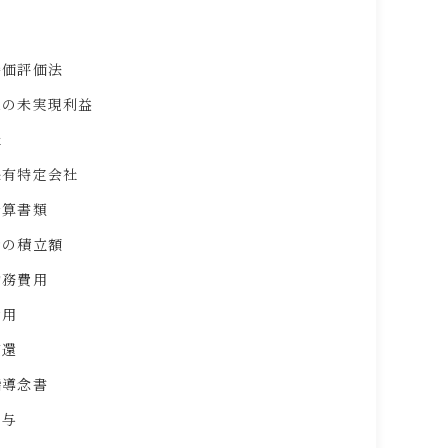
時価評価法
上の未実現利益
社
保有特定会社
計算書類
金の積立額
勤務費用
費用
償還
指導念書
賞与