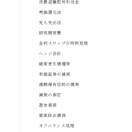
役員退職慰労引当金
売価還元法
先入先出法
研究開発費
金利スワップの特例処理
ヘッジ会計
破産更生債権等
有価証券の減損
満期保有目的の債券
減損の測定
遊休資産
資産除去債務
オフバランス処理