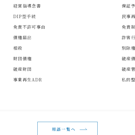
経営指導念書
保証
DIP型手続
民事
免責不許可事由
免責
債権届出
詐害
相殺
別除
財団債権
破産
破産財団
破産
事業再生ADR
私的
用語一覧へ