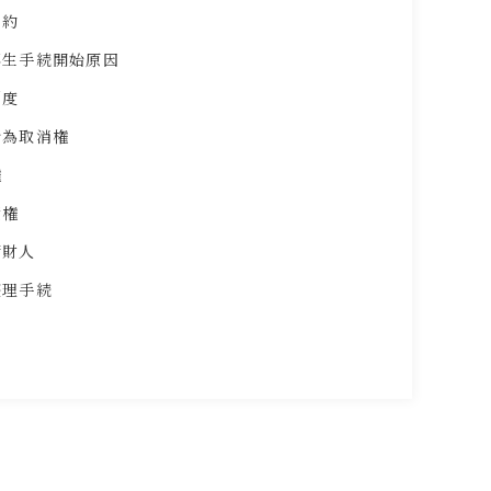
予約
再生手続開始原因
制度
行為取消権
権
債権
管財人
整理手続