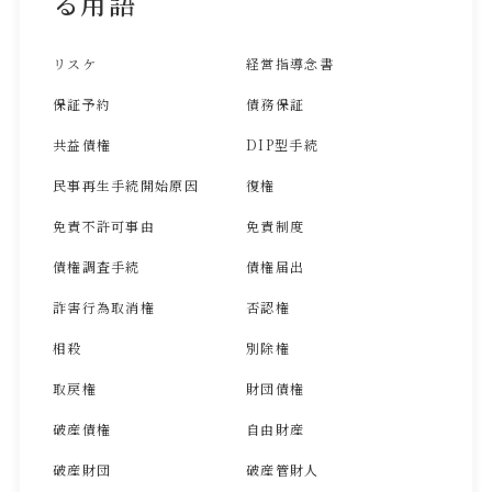
る用語
リスケ
経営指導念書
保証予約
債務保証
共益債権
DIP型手続
民事再生手続開始原因
復権
免責不許可事由
免責制度
債権調査手続
債権届出
詐害行為取消権
否認権
相殺
別除権
取戻権
財団債権
破産債権
自由財産
破産財団
破産管財人