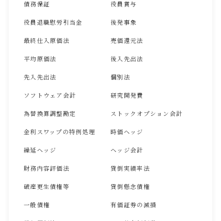
債務保証
役員賞与
役員退職慰労引当金
後発事象
最終仕入原価法
売価還元法
平均原価法
後入先出法
先入先出法
個別法
ソフトウェア会計
研究開発費
為替換算調整勘定
ストックオプション会計
金利スワップの特例処理
時価ヘッジ
繰延ヘッジ
ヘッジ会計
財務内容評価法
貸倒実績率法
破産更生債権等
貸倒懸念債権
一般債権
有価証券の減損