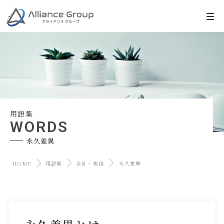
用語集
WORDS
永久差異
HOME
用語集
会計・税務
永久差異