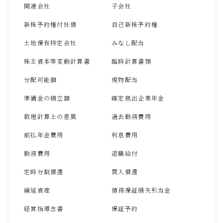
関連会社
子会社
新株予約権付社債
自己新株予約権
土地保有特定会社
みなし配当
株主資本等変動計算書
臨時計算書類
分配可能額
現物配当
準備金の積立額
確定拠出企業年金
数理計算上の差異
過去勤務費用
前払年金費用
利息費用
勤務費用
退職給付
定時分割償還
買入償還
繰延資産
債務保証損失引当金
経営指導念書
保証予約