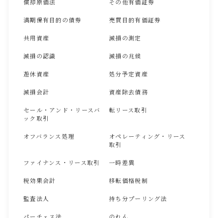
償却原価法
その他有価証券
満期保有目的の債券
売買目的有価証券
共用資産
減損の測定
減損の認識
減損の兆候
遊休資産
処分予定資産
減損会計
資産除去債務
セール・アンド・リースバ
転リース取引
ック取引
オフバランス処理
オペレーティング・リース
取引
ファイナンス・リース取引
一時差異
税効果会計
移転価格税制
監査法人
持ち分プーリング法
パーチェス法
のれん