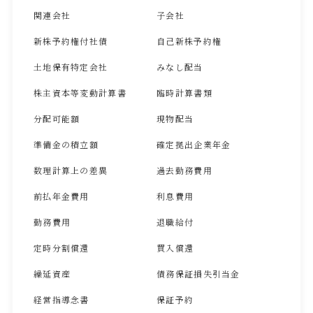
関連会社
子会社
新株予約権付社債
自己新株予約権
土地保有特定会社
みなし配当
株主資本等変動計算書
臨時計算書類
分配可能額
現物配当
準備金の積立額
確定拠出企業年金
数理計算上の差異
過去勤務費用
前払年金費用
利息費用
勤務費用
退職給付
定時分割償還
買入償還
繰延資産
債務保証損失引当金
経営指導念書
保証予約