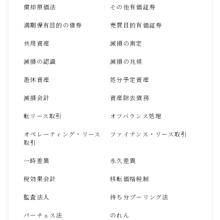
償却原価法
その他有価証券
満期保有目的の債券
売買目的有価証券
共用資産
減損の測定
減損の認識
減損の兆候
遊休資産
処分予定資産
減損会計
資産除去債務
転リース取引
オフバランス処理
オペレーティング・リース
ファイナンス・リース取引
取引
一時差異
永久差異
税効果会計
移転価格税制
監査法人
持ち分プーリング法
パーチェス法
のれん