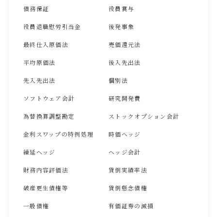
債務保証
役員賞与
役員退職慰労引当金
後発事象
最終仕入原価法
売価還元法
平均原価法
後入先出法
先入先出法
個別法
ソフトウェア会計
研究開発費
為替換算調整勘定
ストックオプション会計
金利スワップの特例処理
時価ヘッジ
繰延ヘッジ
ヘッジ会計
財務内容評価法
貸倒実績率法
破産更生債権等
貸倒懸念債権
一般債権
有価証券の減損