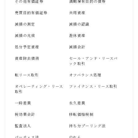
その他有価証券
満期保有目的の債券
売買目的有価証券
共用資産
減損の測定
減損の認識
減損の兆候
遊休資産
処分予定資産
減損会計
資産除去債務
セール・アンド・リースバ
ック取引
転リース取引
オフバランス処理
オペレーティング・リース
ファイナンス・リース取引
取引
一時差異
永久差異
税効果会計
移転価格税制
監査法人
持ち分プーリング法
パーチェス法
のれん