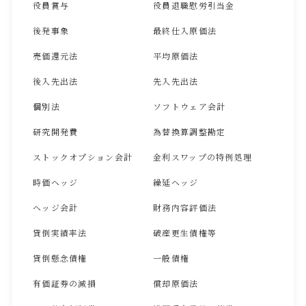
役員賞与
役員退職慰労引当金
後発事象
最終仕入原価法
売価還元法
平均原価法
後入先出法
先入先出法
個別法
ソフトウェア会計
研究開発費
為替換算調整勘定
ストックオプション会計
金利スワップの特例処理
時価ヘッジ
繰延ヘッジ
ヘッジ会計
財務内容評価法
貸倒実績率法
破産更生債権等
貸倒懸念債権
一般債権
有価証券の減損
償却原価法