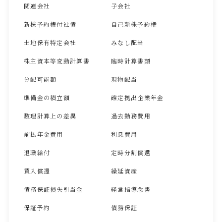
関連会社
子会社
新株予約権付社債
自己新株予約権
土地保有特定会社
みなし配当
株主資本等変動計算書
臨時計算書類
分配可能額
現物配当
準備金の積立額
確定拠出企業年金
数理計算上の差異
過去勤務費用
前払年金費用
利息費用
退職給付
定時分割償還
買入償還
繰延資産
債務保証損失引当金
経営指導念書
保証予約
債務保証