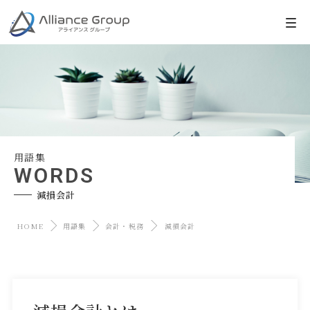
用語集
WORDS
減損会計
HOME
用語集
会計・税務
減損会計