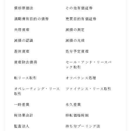
償却原価法
その他有価証券
満期保有目的の債券
売買目的有価証券
共用資産
減損の測定
減損の認識
減損の兆候
遊休資産
処分予定資産
資産除去債務
セール・アンド・リースバ
ック取引
転リース取引
オフバランス処理
オペレーティング・リース
ファイナンス・リース取引
取引
一時差異
永久差異
税効果会計
移転価格税制
監査法人
持ち分プーリング法