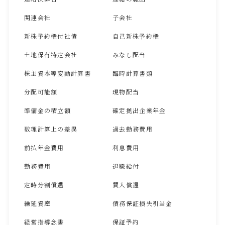
関連会社
子会社
新株予約権付社債
自己新株予約権
土地保有特定会社
みなし配当
株主資本等変動計算書
臨時計算書類
分配可能額
現物配当
準備金の積立額
確定拠出企業年金
数理計算上の差異
過去勤務費用
前払年金費用
利息費用
勤務費用
退職給付
定時分割償還
買入償還
繰延資産
債務保証損失引当金
経営指導念書
保証予約