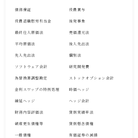
債務保証
役員賞与
役員退職慰労引当金
後発事象
最終仕入原価法
売価還元法
平均原価法
後入先出法
先入先出法
個別法
ソフトウェア会計
研究開発費
為替換算調整勘定
ストックオプション会計
金利スワップの特例処理
時価ヘッジ
繰延ヘッジ
ヘッジ会計
財務内容評価法
貸倒実績率法
破産更生債権等
貸倒懸念債権
一般債権
有価証券の減損