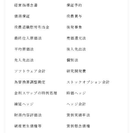
経営指導念書
保証予約
債務保証
役員賞与
役員退職慰労引当金
後発事象
最終仕入原価法
売価還元法
平均原価法
後入先出法
先入先出法
個別法
ソフトウェア会計
研究開発費
為替換算調整勘定
ストックオプション会計
金利スワップの特例処理
時価ヘッジ
繰延ヘッジ
ヘッジ会計
財務内容評価法
貸倒実績率法
破産更生債権等
貸倒懸念債権