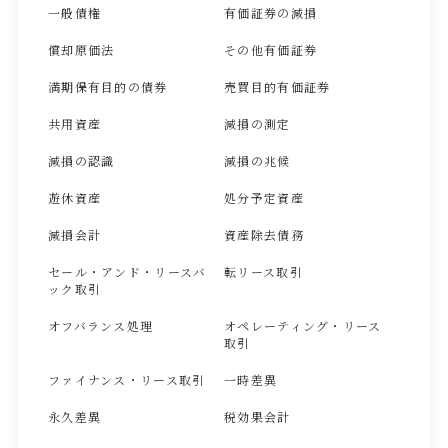
一般債権
有価証券の減損
償却原価法
その他有価証券
満期保有目的の債券
売買目的有価証券
共用資産
減損の測定
減損の認識
減損の兆候
遊休資産
処分予定資産
減損会計
資産除去債務
セール・アンド・リースバ
転リース取引
ック取引
オフバランス処理
オペレーティング・リース
取引
ファイナンス・リース取引
一時差異
永久差異
税効果会計