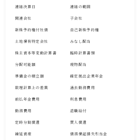
連結決算日
連結の範囲
関連会社
子会社
新株予約権付社債
自己新株予約権
土地保有特定会社
みなし配当
株主資本等変動計算書
臨時計算書類
分配可能額
現物配当
準備金の積立額
確定拠出企業年金
数理計算上の差異
過去勤務費用
前払年金費用
利息費用
勤務費用
退職給付
定時分割償還
買入償還
繰延資産
債務保証損失引当金