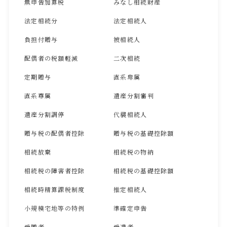
無申告加算税
みなし相続財産
法定相続分
法定相続人
負担付贈与
被相続人
配偶者の税額軽減
二次相続
定期贈与
直系卑属
直系尊属
遺産分割審判
遺産分割調停
代襲相続人
贈与税の配偶者控除
贈与税の基礎控除額
相続放棄
相続税の物納
相続税の障害者控除
相続税の基礎控除額
相続時精算課税制度
推定相続人
小規模宅地等の特例
準確定申告
受贈者
受遺者