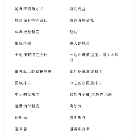
純資産価額方式
特別受益
株式保有特定会社
投資育成会社
成年後見制度
延納
相続排除
属人的株式
土地保有特定会社
土地の無償返還に関する届
出
国外転出時課税制度
国外財産調書制度
同族株主
中心的な同族株主
中心的な株主
親族外承継/親族内承継
連帯納付制度
寄与分
路線価
暦年贈与
遺言書
遺言執行者