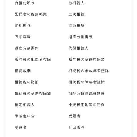
負担付贈与
被相続人
配偶者の税額軽減
二次相続
定期贈与
直系卑属
直系尊属
遺産分割審判
遺産分割調停
代襲相続人
贈与税の配偶者控除
贈与税の基礎控除額
相続放棄
相続税の未成年者控除
相続税の物納
相続税の障害者控除
相続税の基礎控除額
相続時精算課税制度
推定相続人
小規模宅地等の特例
準確定申告
受贈者
受遺者
死因贈与