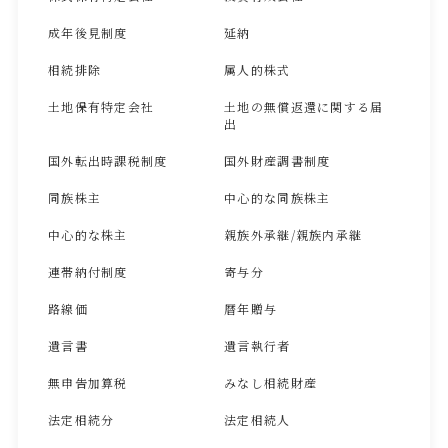
成年後見制度
延納
相続排除
属人的株式
土地保有特定会社
土地の無償返還に関する届
出
国外転出時課税制度
国外財産調書制度
同族株主
中心的な同族株主
中心的な株主
親族外承継/親族内承継
連帯納付制度
寄与分
路線価
暦年贈与
遺言書
遺言執行者
無申告加算税
みなし相続財産
法定相続分
法定相続人