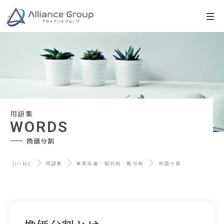
用語集
WORDS
換価分割
HOME
用語集
事業承継・相続税・贈与税
換価分割