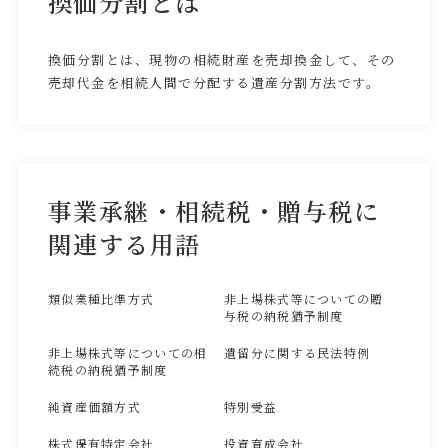
換価分割とは
換価分割とは、現物の相続財産を売却換金して、その
売却代金を相続人間で分配する遺産分割方法です。
事業承継・相続税・贈与税に
関連する用語
類似業種比準方式
非上場株式等についての贈
与税の納税猶予制度
非上場株式等についての相
遺留分に関する民法特例
続税の納税猶予制度
純資産価額方式
特別受益
株式保有特定会社
投資育成会社