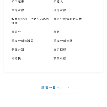
公正証書
公証人
単純承認
限定承認
教育資金の一括贈与非課税
遺留分侵害額請求権
制度
遺留分
遺贈
遺産分割協議書
遺産分割協議
遺産分割
法定相続
相続税
事業承継
用語一覧へ