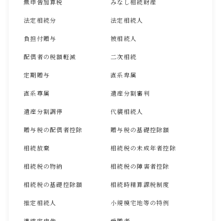
無申告加算税
みなし相続財産
法定相続分
法定相続人
負担付贈与
被相続人
配偶者の税額軽減
二次相続
定期贈与
直系卑属
直系尊属
遺産分割審判
遺産分割調停
代襲相続人
贈与税の配偶者控除
贈与税の基礎控除額
相続放棄
相続税の未成年者控除
相続税の物納
相続税の障害者控除
相続税の基礎控除額
相続時精算課税制度
推定相続人
小規模宅地等の特例
準確定申告
受贈者