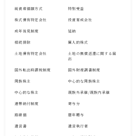
純資産価額方式
特別受益
株式保有特定会社
投資育成会社
成年後見制度
延納
相続排除
属人的株式
土地保有特定会社
土地の無償返還に関する届
出
国外転出時課税制度
国外財産調書制度
同族株主
中心的な同族株主
中心的な株主
親族外承継/親族内承継
連帯納付制度
寄与分
路線価
暦年贈与
遺言書
遺言執行者