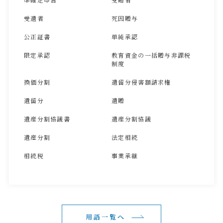
受遺者
死因贈与
公正証書
単純承認
限定承認
教育資金の一括贈与非課税
制度
換価分割
遺留分侵害額請求権
遺留分
遺贈
遺産分割協議書
遺産分割協議
遺産分割
法定相続
相続税
事業承継
用語一覧へ