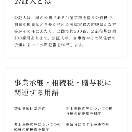
公証人とは
公証人は、国の公務である公証事務を担う公務員で、
判事や検事などを長く務めた法律実務の経験豊かな方
等がその任にあたり、全国で約500名、公証役場は約
300箇所あります。公証人が、当事者やその関係者の
依頼によって公正証書を作成します。
事業承継・相続税・贈与税に
関連する用語
類似業種比準方式
非上場株式等についての贈
与税の納税猶予制度
非上場株式等についての相
遺留分に関する民法特例
続税の納税猶予制度