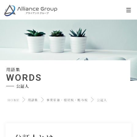
用語集
WORDS
公証人
HOME
用語集
事業承継・相続税・贈与税
公証人