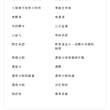
小規模宅地等の特例
準確定申告
受贈者
受遺者
死因贈与
公正証書
公証人
単純承認
限定承認
教育資金の一括贈与非課税
制度
換価分割
遺留分侵害額請求権
遺留分
遺贈
遺産分割協議書
遺産分割協議
遺産分割
法定相続
相続税
事業承継