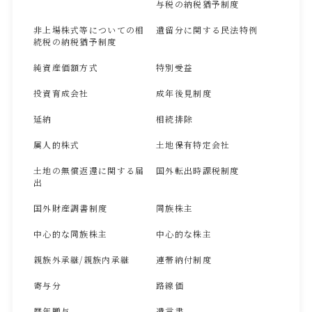
与税の納税猶予制度
非上場株式等についての相
遺留分に関する民法特例
続税の納税猶予制度
純資産価額方式
特別受益
投資育成会社
成年後見制度
延納
相続排除
属人的株式
土地保有特定会社
土地の無償返還に関する届
国外転出時課税制度
出
国外財産調書制度
同族株主
中心的な同族株主
中心的な株主
親族外承継/親族内承継
連帯納付制度
寄与分
路線価
暦年贈与
遺言書