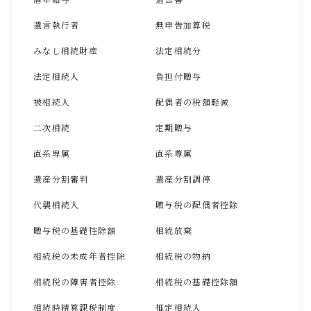
遺言執行者
無申告加算税
みなし相続財産
法定相続分
法定相続人
負担付贈与
被相続人
配偶者の税額軽減
二次相続
定期贈与
直系卑属
直系尊属
遺産分割審判
遺産分割調停
代襲相続人
贈与税の配偶者控除
贈与税の基礎控除額
相続放棄
相続税の未成年者控除
相続税の物納
相続税の障害者控除
相続税の基礎控除額
相続時精算課税制度
推定相続人