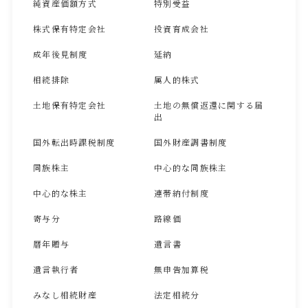
純資産価額方式
特別受益
株式保有特定会社
投資育成会社
成年後見制度
延納
相続排除
属人的株式
土地保有特定会社
土地の無償返還に関する届
出
国外転出時課税制度
国外財産調書制度
同族株主
中心的な同族株主
中心的な株主
連帯納付制度
寄与分
路線価
暦年贈与
遺言書
遺言執行者
無申告加算税
みなし相続財産
法定相続分