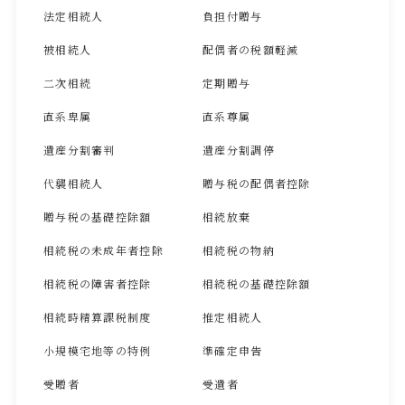
法定相続人
負担付贈与
被相続人
配偶者の税額軽減
二次相続
定期贈与
直系卑属
直系尊属
遺産分割審判
遺産分割調停
代襲相続人
贈与税の配偶者控除
贈与税の基礎控除額
相続放棄
相続税の未成年者控除
相続税の物納
相続税の障害者控除
相続税の基礎控除額
相続時精算課税制度
推定相続人
小規模宅地等の特例
準確定申告
受贈者
受遺者