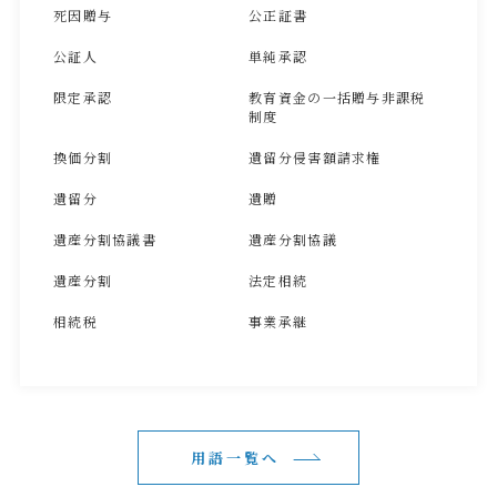
死因贈与
公正証書
公証人
単純承認
限定承認
教育資金の一括贈与非課税
制度
換価分割
遺留分侵害額請求権
遺留分
遺贈
遺産分割協議書
遺産分割協議
遺産分割
法定相続
相続税
事業承継
用語一覧へ