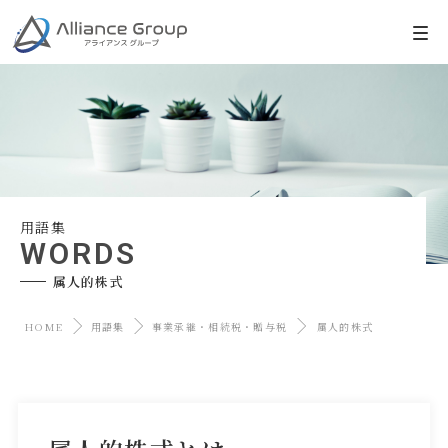
用語集
WORDS
属人的株式
HOME
用語集
事業承継・相続税・贈与税
属人的株式