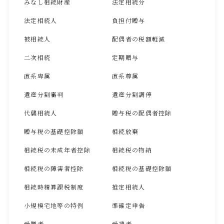
みなし相続財産
法定相続分
法定相続人
負担付贈与
被相続人
配偶者の税額軽減
二次相続
定期贈与
直系卑属
直系尊属
遺産分割審判
遺産分割調停
代襲相続人
贈与税の配偶者控除
贈与税の基礎控除額
相続放棄
相続税の未成年者控除
相続税の物納
相続税の障害者控除
相続税の基礎控除額
相続時精算課税制度
推定相続人
小規模宅地等の特例
準確定申告
受贈者
受遺者