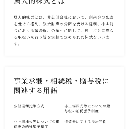
属人的株式とは
属人的株式とは、非公開会社において、剰余金の配当
を受ける権利、残余財産の分配を受ける権利、株主総
会における議決権、の権利に関して、株主ごとに異な
る取扱いを行う旨を定款で定められた株式をいいま
す。
事業承継・相続税・贈与税に
関連する用語
類似業種比準方式
非上場株式等についての贈
与税の納税猶予制度
非上場株式等についての相
遺留分に関する民法特例
続税の納税猶予制度