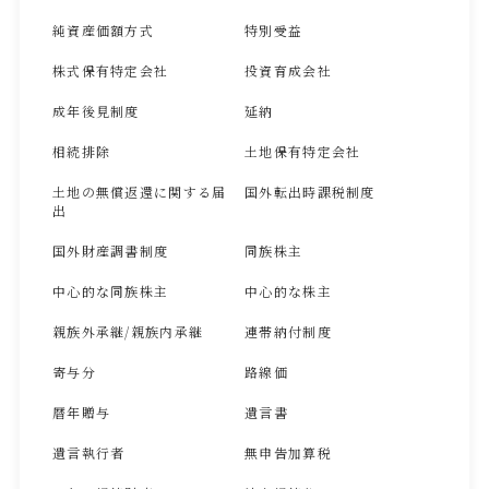
純資産価額方式
特別受益
株式保有特定会社
投資育成会社
成年後見制度
延納
相続排除
土地保有特定会社
土地の無償返還に関する届
国外転出時課税制度
出
国外財産調書制度
同族株主
中心的な同族株主
中心的な株主
親族外承継/親族内承継
連帯納付制度
寄与分
路線価
暦年贈与
遺言書
遺言執行者
無申告加算税