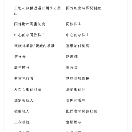
土地の無償返還に関する届
国外転出時課税制度
出
国外財産調書制度
同族株主
中心的な同族株主
中心的な株主
親族外承継/親族内承継
連帯納付制度
寄与分
路線価
暦年贈与
遺言書
遺言執行者
無申告加算税
みなし相続財産
法定相続分
法定相続人
負担付贈与
被相続人
配偶者の税額軽減
二次相続
定期贈与