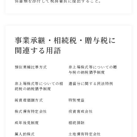
係書類を添付して税務署長に提出すること。
事業承継・相続税・贈与税に
関連する用語
類似業種比準方式
非上場株式等についての贈
与税の納税猶予制度
非上場株式等についての相
遺留分に関する民法特例
続税の納税猶予制度
純資産価額方式
特別受益
株式保有特定会社
投資育成会社
成年後見制度
相続排除
属人的株式
土地保有特定会社