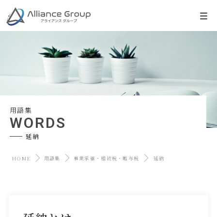
用語集
WORDS
延納
HOME
用語集
事業承継・相続税・贈与税
延納