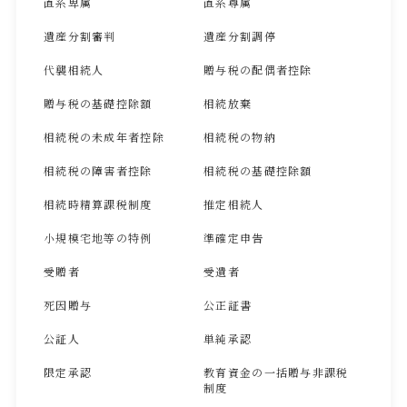
直系卑属
直系尊属
遺産分割審判
遺産分割調停
代襲相続人
贈与税の配偶者控除
贈与税の基礎控除額
相続放棄
相続税の未成年者控除
相続税の物納
相続税の障害者控除
相続税の基礎控除額
相続時精算課税制度
推定相続人
小規模宅地等の特例
準確定申告
受贈者
受遺者
死因贈与
公正証書
公証人
単純承認
限定承認
教育資金の一括贈与非課税
制度