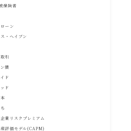
被保険者
ムローン
クス・ヘイブン
外取引
リン債
サイド
レッド
資本
落ち
模企業リスクプレミアム
産評価モデル(CAPM)