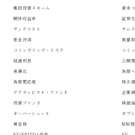
集団投資スキーム
資本
期待収益率
証券
サンクコスト
サム
差金決済
裁量
コミングリング・リスク
コミ
経過利息
公開
希薄化
為替
為替感応度
株主
アクティビスト・ファンド
企業
投資ファンド
株価
オーバーシュート
オプ
黄金株
MM
EV/EBITDA倍率
EV