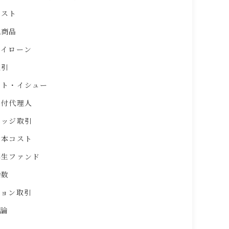
コスト
化商品
ライローン
取引
ット・イシュー
買付代理人
ヘッジ取引
資本コスト
再生ファンド
指数
ション取引
理論