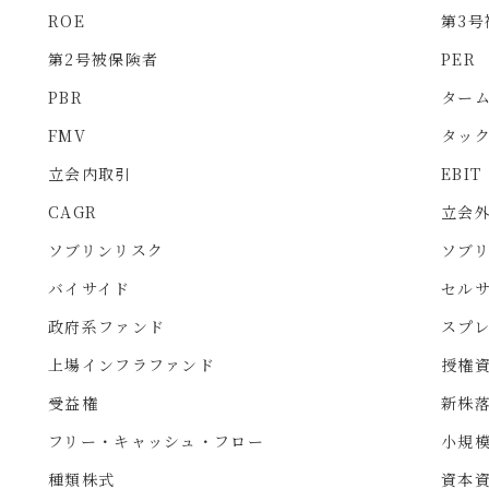
ROE
第3号
第2号被保険者
PER
PBR
ター
FMV
タッ
立会内取引
EBIT
CAGR
立会
ソブリンリスク
ソブ
バイサイド
セル
政府系ファンド
スプ
上場インフラファンド
授権
受益権
新株
フリー・キャッシュ・フロー
小規
種類株式
資本資