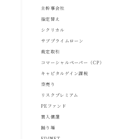
主幹事会社
指定替え
シクリカル
サブプライムローン
裁定取引
コマーシャルペーパー（CP）
キャピタルゲイン課税
空売り
リスクプレミアム
PEファンド
買入償還
踊り場
EDINET