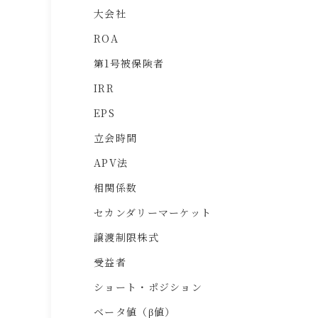
大会社
ROA
第1号被保険者
IRR
EPS
立会時間
APV法
相関係数
セカンダリーマーケット
譲渡制限株式
受益者
ショート・ポジション
ベータ値（β値）