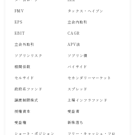
FMV
タックス・ヘイブン
EPS
立会内取引
EBIT
CAGR
立会外取引
APV法
ソブリンリスク
ソブリン債
相関係数
バイサイド
セルサイド
セカンダリーマーケット
政府系ファンド
スプレッド
譲渡制限株式
上場インフラファンド
授権資本
受益者
受益権
新株落ち
ショート・ポジション
フリー・キャッシュ・フロ