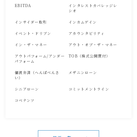
EBITDA
インタレストカバレッジレ
シオ
インサイダー取引
インカムゲイン
イベント・ドリブン
アカウンタビリティ
イン・ザ・マネー
アウト・オブ・ザ・マネー
アウトパフォーム/アンダー
TOB（株式公開買付）
パフォーム
偏波弁済（へんぱべんさ
メザニンローン
い）
シニアローン
コミットメントライン
コベナンツ