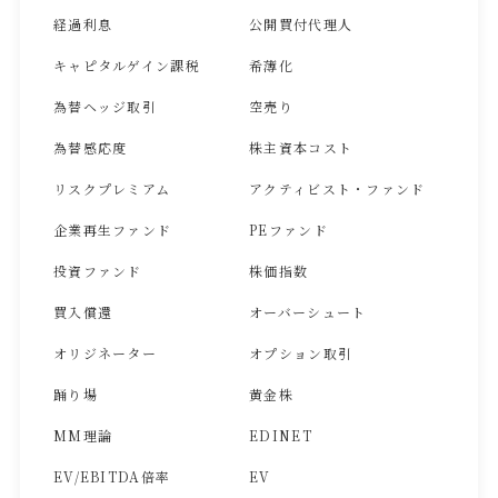
経過利息
公開買付代理人
キャピタルゲイン課税
希薄化
為替ヘッジ取引
空売り
為替感応度
株主資本コスト
リスクプレミアム
アクティビスト・ファンド
企業再生ファンド
PEファンド
投資ファンド
株価指数
買入償還
オーバーシュート
オリジネーター
オプション取引
踊り場
黄金株
MM理論
EDINET
EV/EBITDA倍率
EV