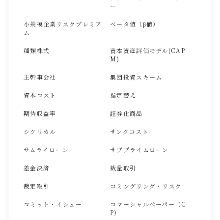
ー
小規模企業リスクプレミア
ベータ値（β値）
ム
種類株式
資本資産評価モデル(CAP
M)
主幹事会社
集団投資スキーム
資本コスト
指定替え
期待収益率
証券化商品
シクリカル
サンクコスト
サムライローン
サブプライムローン
差金決済
裁量取引
裁定取引
コミングリング・リスク
コミット・イシュー
コマーシャルペーパー（C
P）