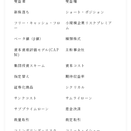
受益者
受益権
新株落ち
ショート・ポジション
フリー・キャッシュ・フロ
小規模企業リスクプレミア
ー
ム
ベータ値（β値）
種類株式
資本資産評価モデル(CAP
主幹事会社
M)
集団投資スキーム
資本コスト
指定替え
期待収益率
証券化商品
シクリカル
サンクコスト
サムライローン
サブプライムローン
差金決済
裁量取引
裁定取引
コミングリング・リスク
コミット・イシュー