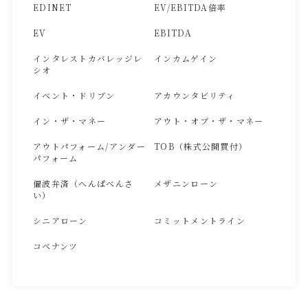
EDINET
EV/EBITDA倍率
EV
EBITDA
インタレストカバレッジレ
インカムゲイン
シオ
イベント・ドリブン
アカウンタビリティ
イン・ザ・マネー
アウト・オブ・ザ・マネー
アウトパフォーム/アンダー
TOB（株式公開買付）
パフォーム
偏波弁済（へんぱべんさ
メザニンローン
い）
シニアローン
コミットメントライン
コベナンツ