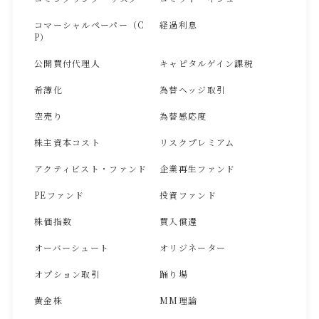
コマーシャルペーパー（C
経過利息
P）
公開買付代理人
キャピタルゲイン課税
希薄化
為替ヘッジ取引
空売り
為替感応度
株主資本コスト
リスクプレミアム
アクティビスト・ファンド
企業再生ファンド
PEファンド
投資ファンド
株価指数
買入償還
オーバーシュート
オリジネーター
オプション取引
踊り場
黄金株
MM理論