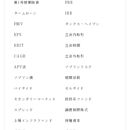
第1号被保険者
PBR
タームローン
IRR
FMV
タックス・ヘイブン
EPS
立会内取引
EBIT
立会時間
CAGR
立会外取引
APV法
ソブリンリスク
ソブリン債
相関係数
バイサイド
セルサイド
セカンダリーマーケット
政府系ファンド
スプレッド
譲渡制限株式
上場インフラファンド
授権資本