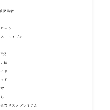
被保険者
ムローン
クス・ヘイブン
外取引
リン債
サイド
レッド
資本
落ち
模企業リスクプレミアム