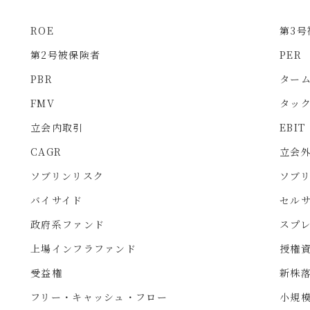
ROE
第3号
第2号被保険者
PER
PBR
ター
FMV
タッ
立会内取引
EBIT
CAGR
立会
ソブリンリスク
ソブ
バイサイド
セル
政府系ファンド
スプ
上場インフラファンド
授権
受益権
新株
フリー・キャッシュ・フロー
小規