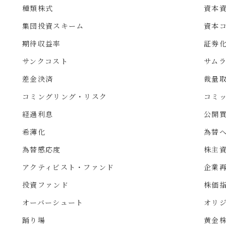
種類株式
資本資
集団投資スキーム
資本
期待収益率
証券
サンクコスト
サム
差金決済
裁量
コミングリング・リスク
コミ
経過利息
公開
希薄化
為替
為替感応度
株主
アクティビスト・ファンド
企業
投資ファンド
株価
オーバーシュート
オリ
踊り場
黄金