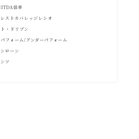
BITDA倍率
タレストカバレッジレシオ
ント・ドリブン
パフォーム/アンダーパフォーム
ニンローン
ナンツ