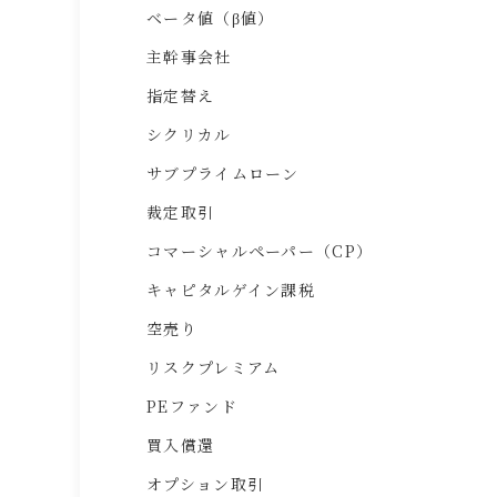
ベータ値（β値）
主幹事会社
指定替え
シクリカル
サブプライムローン
裁定取引
コマーシャルペーパー（CP）
キャピタルゲイン課税
空売り
リスクプレミアム
PEファンド
買入償還
オプション取引