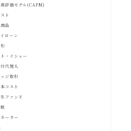
産評価モデル(CAPM)
コスト
化商品
ライローン
取引
ット・イシュー
買付代理人
ヘッジ取引
資本コスト
再生ファンド
指数
ジネーター
株