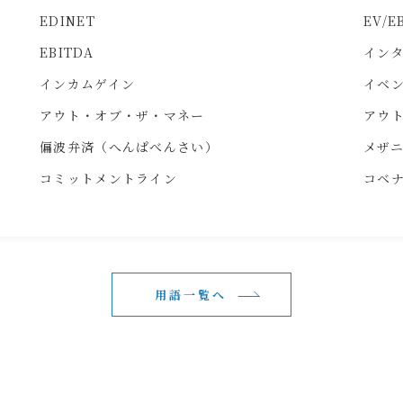
EDINET
EV/E
EBITDA
イン
インカムゲイン
イベ
アウト・オブ・ザ・マネー
アウト
偏波弁済（へんぱべんさい）
メザ
コミットメントライン
コベ
用語一覧へ