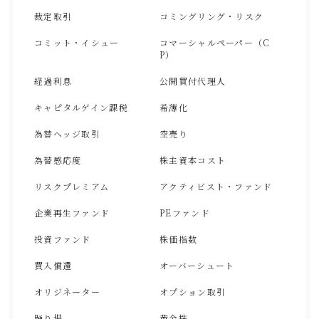
裁定取引
コミングリング・リスク
コミット・イシュー
コマーシャルペーパー（C
P）
経過利息
公開買付代理人
キャピタルゲイン課税
希薄化
為替ヘッジ取引
空売り
為替感応度
株主資本コスト
リスクプレミアム
アクティビスト・ファンド
企業再生ファンド
PEファンド
投資ファンド
株価指数
買入償還
オーバーシュート
オリジネーター
オプション取引
踊り場
黄金株