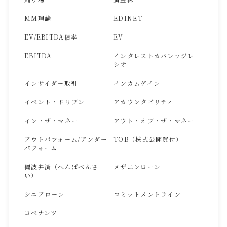
MM理論
EDINET
EV/EBITDA倍率
EV
EBITDA
インタレストカバレッジレ
シオ
インサイダー取引
インカムゲイン
イベント・ドリブン
アカウンタビリティ
イン・ザ・マネー
アウト・オブ・ザ・マネー
アウトパフォーム/アンダー
TOB（株式公開買付）
パフォーム
偏波弁済（へんぱべんさ
メザニンローン
い）
シニアローン
コミットメントライン
コベナンツ