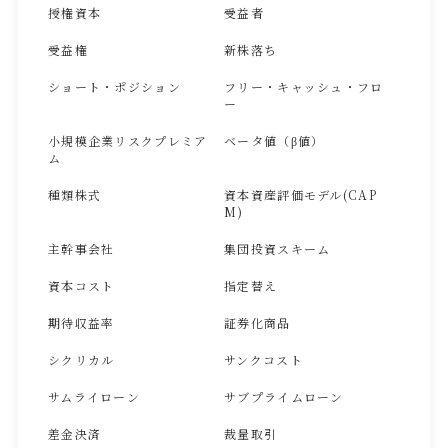
授権資本
受益者
受益権
新株落ち
ショート・ポジション
フリー・キャッシュ・フロ
ー
小規模企業リスクプレミア
ベータ値（β値）
ム
種類株式
資本資産評価モデル(CAP
M)
主幹事会社
集団投資スキーム
資本コスト
指定替え
期待収益率
証券化商品
シクリカル
サンクコスト
サムライローン
サブプライムローン
差金決済
裁量取引