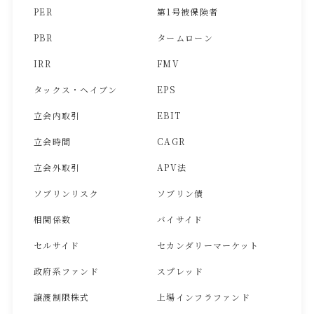
PER
第1号被保険者
PBR
タームローン
IRR
FMV
タックス・ヘイブン
EPS
立会内取引
EBIT
立会時間
CAGR
立会外取引
APV法
ソブリンリスク
ソブリン債
相関係数
バイサイド
セルサイド
セカンダリーマーケット
政府系ファンド
スプレッド
譲渡制限株式
上場インフラファンド