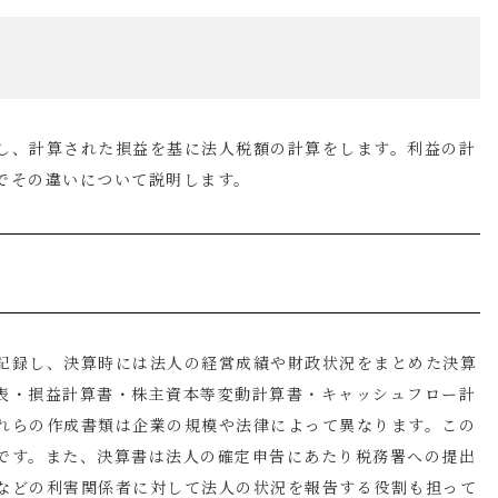
し、計算された損益を基に法人税額の計算をします。利益の計
でその違いについて説明します。
記録し、決算時には法人の経営成績や財政状況をまとめた決算
表・損益計算書・株主資本等変動計算書・キャッシュフロー計
れらの作成書類は企業の規模や法律によって異なります。この
です。また、決算書は法人の確定申告にあたり税務署への提出
などの利害関係者に対して法人の状況を報告する役割も担って