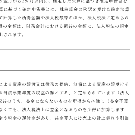
の翌月から
2
カ月以内に、確定した決算に基づき確定申告書を
算に基づく確定申告書とは、株主総会の承認を受けた確定決算
て計算した所得金額や法人税額等のほか、法人税法に定められ
得の金額は、財務会計における損益の金額に、法人税法の規定
出されます。
による資産の譲渡又は役務の提供、無償による資産の譲受けそ
る当該事業年度の収益の額とする」と定められています（法人
収益のうち、益金にならないものを所得から控除し（益金不算
なくても、法人税法上は益金となるものを所得に加算します
金や税金の還付金があり、益金算入には売上の計上漏れや引当