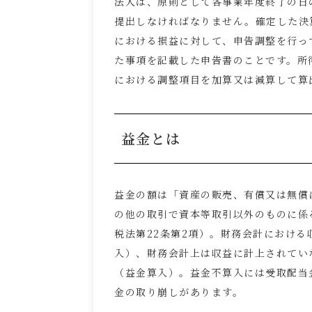
法人は、原則として各事業年度終了の日
提出しなければなりません。確定した決
における損益に対して、申告調整を行っ
た事項を記載した申告書のことです。所
における調整項目を加算又は減算して算
益金とは
益金の額は「資産の販売、有償又は無償
の他の取引で資本等取引以外のものに係
税法第
22
条第
2
項）。財務会計における
入）、財務会計上は収益に計上されてい
（益金算入）。益金不算入には受取配当
金の取り崩しがあります。