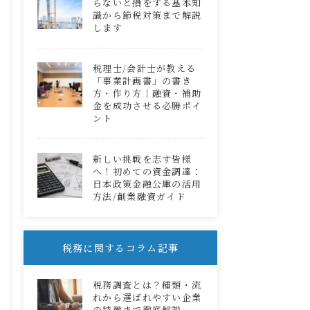
らないと損をする基本知
識から節税対策まで解説
します
税理士/会計士が教える
「事業計画書」の書き
方・作り方｜融資・補助
金を成功させる必勝ポイ
ント
新しい挑戦を志す皆様
へ！初めての資金調達：
日本政策金融公庫の活用
方法/創業融資ガイド
税務に関するコラム記事
税務調査とは？種類・流
れから選ばれやすい企業
の特徴まで徹底解説