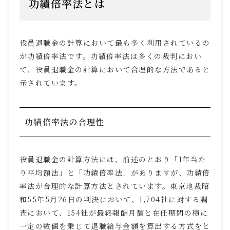
功績倍率法とは
役員退職金の計算において最も多く利用されているの
が功績倍率法です。功績倍率法は多くの裁判におい
て、役員退職金の計算において合理的な方法であると
示されています。
功績倍率法の合理性
役員退職金の計算方法には、前述のとおり「
1
年当た
り平均額法」と「功績倍率法」がありますが、功績倍
率法が合理的な計算方法とされています。東京地裁昭
和
55
年
5
月
26
日の判決において、
1,704
社に対する調
査において、
154
社が最終報酬月額と在任期間の積に
一定の数値を乗じて退職給与金額を算出する方式をと