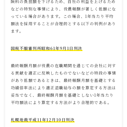
険料の負担額を下げるため、自社の利益を上げるため
などの特別な事情により、役員報酬が著しく低額にな
っている場合があります。この場合、
1
年当たり平均
額法を採用することが合理的とする以下の判例があり
ます。
国税不服審判所昭和
61
年
9
月
1
日判決
最終報酬月額が役員の在職期間を通じての会社に対す
る貢献を適正に反映したものでないなどの特段の事情
があり低額であるときは、最終報酬月額を基礎とする
功績倍率法により適正退職給与の額を算定する方法は
妥当でなく、最終報酬月額を基礎としない
1
年当たり
平均額法により算定する方法がより合理的である。
札幌地裁平成
11
年
12
月
10
日判決