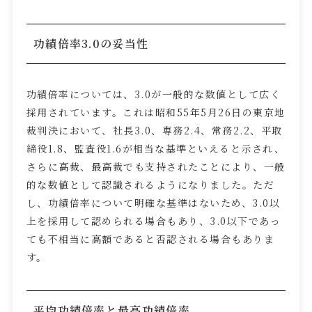
功績倍率
3.0
の妥当性
功績倍率については、
3.0
が一般的な数値として広く
採用されています。これは昭和
55
年
5
月
26
日の東京地
裁判決において、社長
3.0
、専務
2.4
、常務
2.2
、平取
締役
1.8
、監査役
1.6
が相当な基準といえると示され、
さらに高裁、最高裁でも支持されたことにより、一般
的な数値として認識されるようになりました。ただ
し、功績倍率について明確な基準はないため、
3.0
以
上を採用して認められる場合もあり、
3.0
以下であっ
ても不相当に高額であると否認される場合もありま
す。
平均功績倍率と最高功績倍率