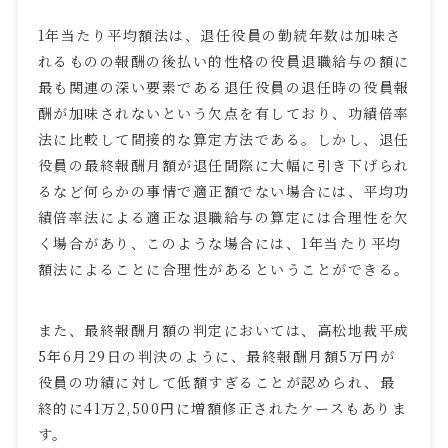
1
年当たり平均額法は、退任役員の勤続年数は加味さ
れるものの報酬の後払い的性格の役員退職給与の額に
最も関連の深い要素である退任役員の退任時の役員報
酬が加味されないという欠点を有しており、功績倍率
法に比較して間接的な算定方法である。しかし、退任
役員の最終報酬月額が退任間際に大幅に引き下げられ
るなど何らかの事情で適正額でない場合には、平均功
績倍率法による適正な退職給与の算定には合理性を欠
く場合があり、このような場合には、
1
年当たり平均
額法によることに合理性があるということができる。
また、最終報酬月額の判定においては、高松地裁平成
5
年
6
月
29
日の判決のように、最終報酬月額
5
万円が
役員の功績に対して低額すぎることが認められ、最
終的に
41
万
2,500
円に増額修正されたケースもありま
す。