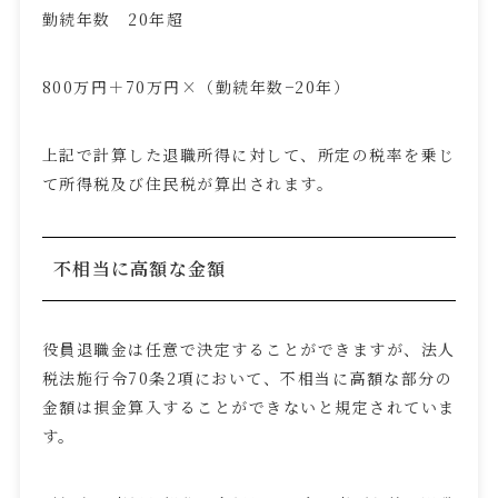
勤続年数
20
年超
800
万円＋
70
万円×（勤続年数−
20
年）
上記で計算した退職所得に対して、所定の税率を乗じ
て所得税及び住民税が算出されます。
不相当に高額な金額
役員退職金は任意で決定することができますが、法人
税法施行令
70
条
2
項において、不相当に高額な部分の
金額は損金算入することができないと規定されていま
す。