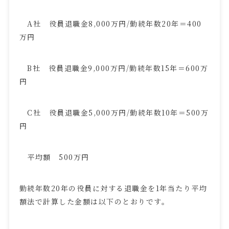
A
社 役員退職金
8,000
万円
/
勤続年数
20
年＝
400
万円
B
社 役員退職金
9,000
万円
/
勤続年数
15
年＝
600
万
円
C
社 役員退職金
5,000
万円
/
勤続年数
10
年＝
500
万
円
平均額
500
万円
勤続年数
20
年の役員に対する退職金を
1
年当たり平均
額法で計算した金額は以下のとおりです。