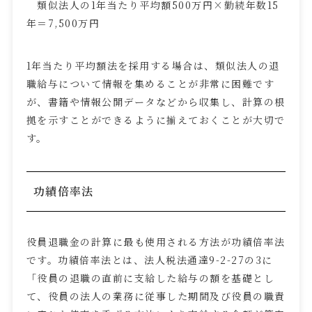
類似法人の
1
年当たり平均額
500
万円×勤続年数
15
年＝
7,500
万円
1年当たり平均額法を採用する場合は、類似法人の退
職給与について情報を集めることが非常に困難です
が、書籍や情報公開データなどから収集し、計算の根
拠を示すことができるように揃えておくことが大切で
す。
功績倍率法
役員退職金の計算に最も使用される方法が功績倍率法
です。功績倍率法とは、法人税法通達
9-2-27
の
3
に
「役員の退職の直前に支給した給与の額を基礎とし
て、役員の法人の業務に従事した期間及び役員の職責