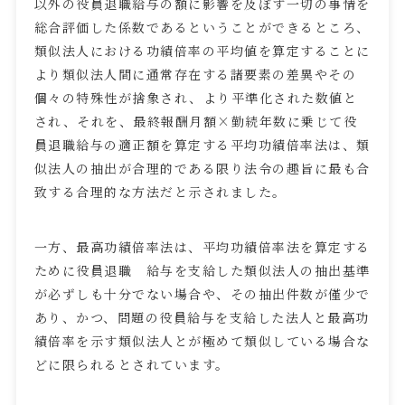
以外の役員退職給与の額に影響を及ぼす一切の事情を
総合評価した係数であるということができるところ、
類似法人における功績倍率の平均値を算定することに
より類似法人間に通常存在する諸要素の差異やその
個々の特殊性が捨象され、より平準化された数値と
され、それを、最終報酬月額×勤続年数に乗じて役
員退職給与の適正額を算定する平均功績倍率法は、類
似法人の抽出が合理的である限り法令の趣旨に最も合
致する合理的な方法だと示されました。
一方、最高功績倍率法は、平均功績倍率法を算定する
ために役員退職 給与を支給した類似法人の抽出基準
が必ずしも十分でない場合や、その抽出件数が僅少で
あり、かつ、問題の役員給与を支給した法人と最高功
績倍率を示す類似法人とが極めて類似している場合な
どに限られるとされています。