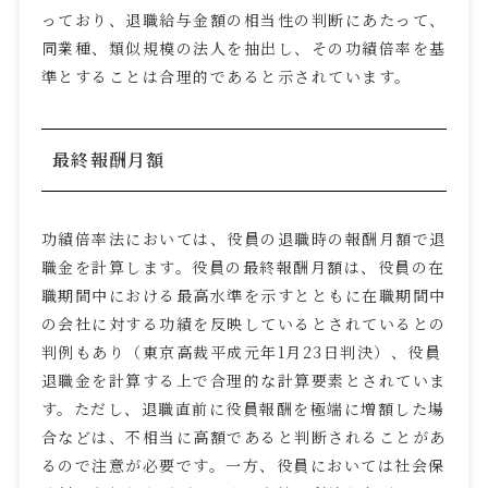
っており、退職給与金額の相当性の判断にあたって、
同業種、類似規模の法人を抽出し、その功績倍率を基
準とすることは合理的であると示されています。
最終報酬月額
功績倍率法においては、役員の退職時の報酬月額で退
職金を計算します。役員の最終報酬月額は、役員の在
職期間中における最高水準を示すとともに在職期間中
の会社に対する功績を反映しているとされているとの
判例もあり（東京高裁平成元年
1
月
23
日判決）、役員
退職金を計算する上で合理的な計算要素とされていま
す。ただし、退職直前に役員報酬を極端に増額した場
合などは、不相当に高額であると判断されることがあ
るので注意が必要です。一方、役員においては社会保