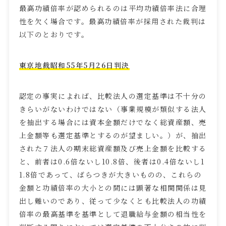
最高功績倍率が認められるのは平均功績倍率法に合理
性を欠く場合です。最高功績倍率が採用された裁判は
以下のとおりです。
東京地裁昭和
55
年
5
月
26
日判決
認定の事実によれば、比較法人の選定基準は不十分の
きらいがないわけではない（事業規模が類似する法人
を抽出する場合には資本金額だけでなく総資産額、売
上金額等も選定基準とするのが望ましい。）が、抽出
された７法人の期末総資産額及び売上金額を比較する
と、前者は
0.6
倍ないし
10.8
倍、後者は
0.4
倍ないし
1
1.8
倍であって、ばらつきが大きいものの、これらの
金額と功績倍率の大小との間には顕著な相関関係は見
出し難いのであり、従って少なくとも比較法人の功績
倍率の最高基準を基準として退職給与金額の相当性を