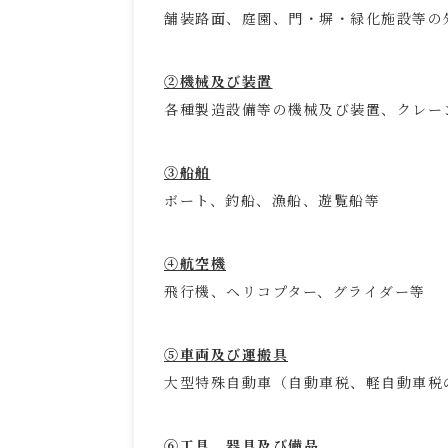
舗装路面、庭園、門・塀・緑化施設等の
②機械及び装置
各種製造設備等の機械及び装置、クレー
③船舶
ボート、釣船、漁船、遊覧船等
④航空機
飛行機、ヘリコプター、グライダー等
⑤車両及び運搬具
大型特殊自動車（自動車税、軽自動車税
⑥工具、器具及び備品