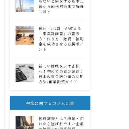
らないと損をする基本知
識から節税対策まで解説
します
税理士/会計士が教える
「事業計画書」の書き
方・作り方｜融資・補助
金を成功させる必勝ポイ
ント
新しい挑戦を志す皆様
へ！初めての資金調達：
日本政策金融公庫の活用
方法/創業融資ガイド
税務に関するコラム記事
税務調査とは？種類・流
れから選ばれやすい企業
の特徴まで徹底解説