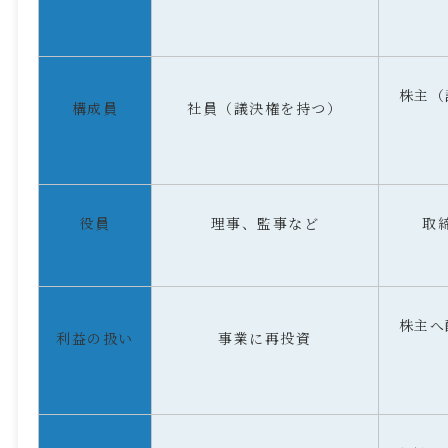
株主（
構成員
社員（議決権を持つ）
役員
理事、監事など
取
株主へ
利益の扱い
事業に再投資