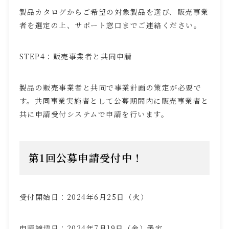
製品カタログからご希望の対象製品を選び、販売事業
者を選定の上、サポート窓口までご連絡ください。
STEP4：販売事業者と共同申請
製品の販売事業者と共同で事業計画の策定が必要で
す。共同事業実施者として公募期間内に販売事業者と
共に申請受付システムで申請を行います。
第
1
回公募申請受付中！
受付開始日：
2024
年
6
月
25
日（火）
申請締切日：
2024
年
7
月
19
日（金）予定