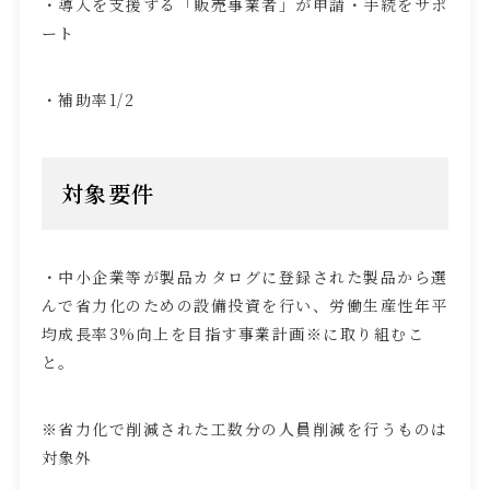
・導入を支援する「販売事業者」が申請・手続をサポ
ート
・補助率
1/2
対象要件
・中小企業等が製品カタログに登録された製品から選
んで省力化のための設備投資を行い、労働生産性年平
均成長率
3%
向上を目指す事業計画
※
に取り組むこ
と。
※省力化で削減された工数分の人員削減を行うものは
対象外