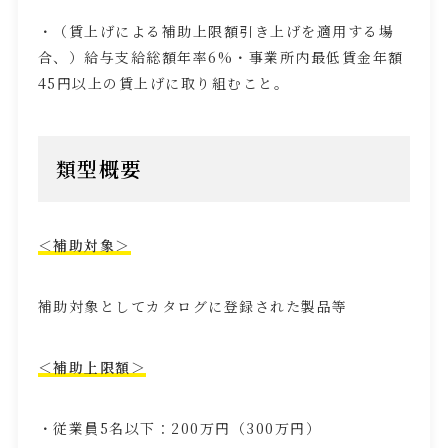
・（賃上げによる補助上限額引き上げを適用する場
合、）給与支給総額年率
6%
・事業所内最低賃金年額
45
円以上の賃上げに取り組むこと。
類型概要
＜補助対象＞
補助対象としてカタログに登録された製品等
＜補助上限額＞
・従業員
5
名以下：
200
万円（
300
万円）