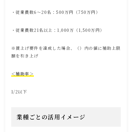
・従業員数
6
〜
20
名：
500
万円（
750
万円）
・従業員数
21
名以上：
1,000
万（
1,500
万円）
※賃上げ要件を達成した場合、（）内の値に補助上限
額を引き上げ
＜補助率＞
1/2以下
業種ごとの活用イメージ