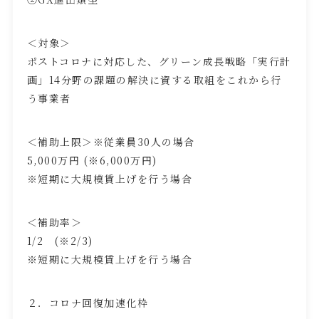
＜対象＞
ポストコロナに対応した、グリーン成長戦略「実行計
画」
14
分野の課題の解決に資する取組をこれから行
う事業者
＜補助上限＞※従業員
30
人の場合
5,000万円
(※6,000
万円
)
※短期に大規模賃上げを行う場合
＜補助率＞
1/2
(※2/3)
※短期に大規模賃上げを行う場合
２．コロナ回復加速化枠