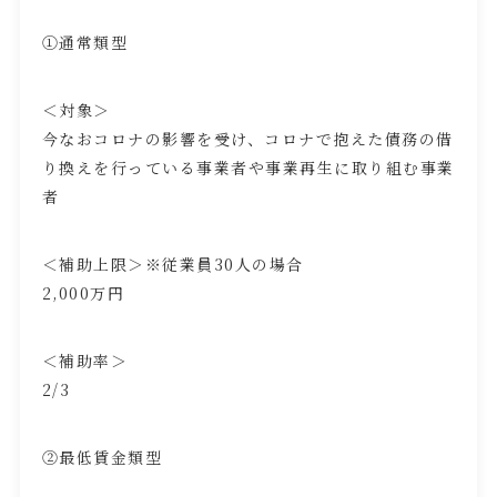
①通常類型
＜対象＞
今なおコロナの影響を受け、コロナで抱えた債務の借
り換えを行っている事業者や事業再生に取り組む事業
者
＜補助上限＞※従業員
30
人の場合
2,000万円
＜補助率＞
2/3
②最低賃金類型