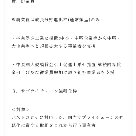
費、廃業費
※廃業費は成長分野進出枠
(
通常類型
)
のみ
・卒業促進上乗せ措置
:
中小・中堅企業等から中堅・
大企業等へと規模拡大する事業者を支援
・中長期大規模賃金引上促進上乗せ措置
:
継続的な賃
金引上げ及び従業員増加に取り組む事業者を支援
３．サプライチェーン強靱化枠
＜対象＞
ポストコロナに対応した、国内サプライチェーンの強
靱化に資する取組をこれから行う事業者