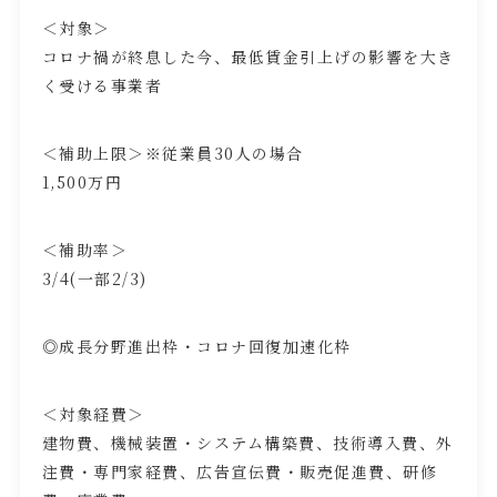
＜対象＞
コロナ禍が終息した今、最低賃金引上げの影響を大き
く受ける事業者
＜補助上限＞※従業員
30
人の場合
1,500万円
＜補助率＞
3/4(一部
2/3)
◎成長分野進出枠・コロナ回復加速化枠
＜対象経費＞
建物費、機械装置・システム構築費、技術導入費、外
注費・専門家経費、広告宣伝費・販売促進費、研修