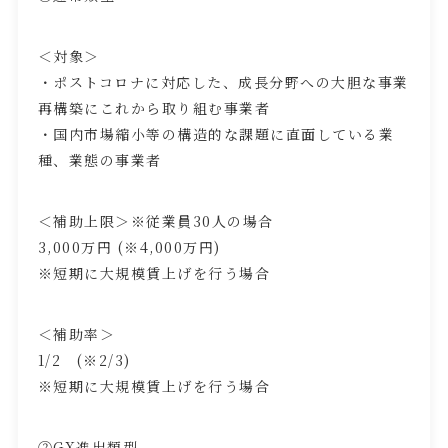
＜対象＞
・ポストコロナに対応した、成長分野への大胆な事業
再構築にこれから取り組む事業者
・国内市場縮小等の構造的な課題に直面している業
種、業態の事業者
＜補助上限＞※従業員
30
人の場合
3,000万円
(※4,000
万円
)
※短期に大規模賃上げを行う場合
＜補助率＞
1/2
(※2/3)
※短期に大規模賃上げを行う場合
②GX進出類型