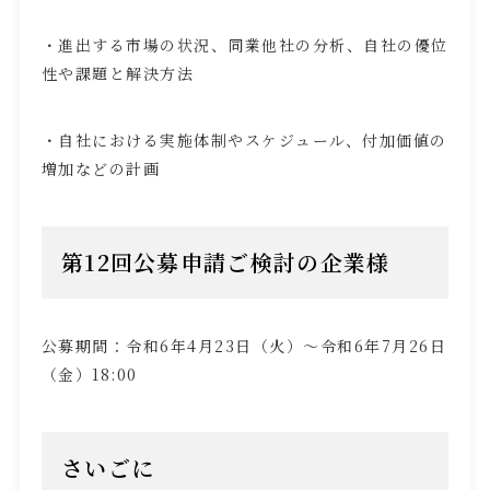
・進出する市場の状況、同業他社の分析、自社の優位
性や課題と解決方法
・自社における実施体制やスケジュール、付加価値の
増加などの計画
第
12
回公募申請ご検討の企業様
公募期間：令和
6
年
4
月
23
日（火）～令和
6
年
7
月
26
日
（金）
18:00
さいごに