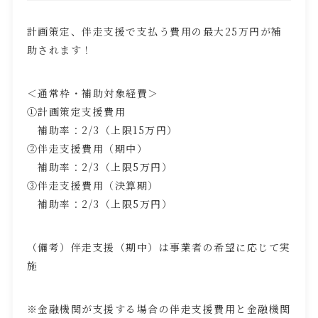
計画策定、伴走支援で支払う費用の最大
25
万円が補
助されます！
＜通常枠・補助対象経費＞
①計画策定支援費用
補助率：
2/3
（上限
15
万円）
②伴走支援費用（期中）
補助率：
2/3
（上限
5
万円）
③伴走支援費用（決算期）
補助率：
2/3
（上限
5
万円）
（備考）伴走支援（期中）は事業者の希望に応じて実
施
※金融機関が支援する場合の伴走支援費用と金融機関