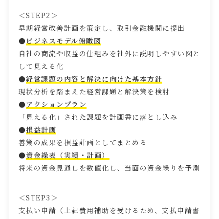
＜
STEP2
＞
早期経営改善計画を策定し、取引金融機関に提出
●
ビジネスモデル俯瞰図
自社の商流や収益の仕組みを社外に説明しやすい図と
して見える化
●
経営課題の内容と解決に向けた基本方針
現状分析を踏まえた経営課題と解決策を検討
●
アクションプラン
「見える化」された課題を計画書に落とし込み
●
損益計画
善策の成果を損益計画としてまとめる
●
資金繰表（実績・計画）
将来の資金見通しを数値化し、当面の資金繰りを予測
＜
STEP3
＞
支払い申請（上記費用補助を受けるため、支払申請書